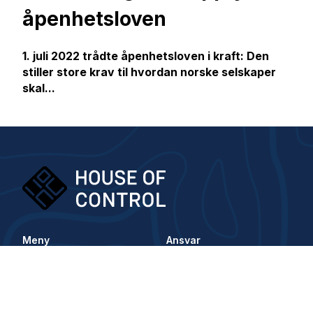
åpenhetsloven
1. juli 2022 trådte åpenhetsloven i kraft: Den
stiller store krav til hvordan norske selskaper
skal...
Meny
Ansvar
Om oss
Slik jobber vi med
åpenhetsloven
Kontakt oss
Likestillingsredegjørelse
Vilkår og betingelser
Samfunnsansvar