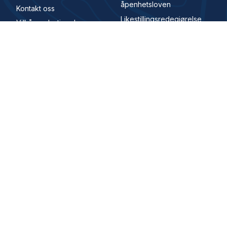
åpenhetsloven
Kontakt oss
Likestillingsredegjørelse
Vilkår og betingelser
Samfunnsansvar
Karriere
Whistleblowing Channel
Digital Signatur
Adresse
Hovedkontor
Karenslyst Allé 4, 0278 Oslo, Norge
Main office
Karenslyst allé 4, 0278, Oslo, Norway
© 2026 All Rights Reserved. House of Control er en del
av Visma.
Security and trust center
Privacy policy