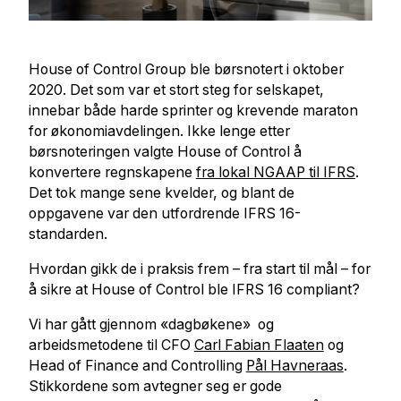
House of Control Group ble børsnotert i oktober
2020. Det som var et stort steg for selskapet,
innebar både harde sprinter og krevende maraton
for økonomiavdelingen. Ikke lenge etter
børsnoteringen valgte House of Control å
konvertere regnskapene
fra lokal NGAAP til IFRS
.
Det tok mange sene kvelder, og blant de
oppgavene var den utfordrende IFRS 16-
standarden.
Hvordan gikk de i praksis frem – fra start til mål – for
å sikre at House of Control ble IFRS 16 compliant?
Vi har gått gjennom «dagbøkene» og
arbeidsmetodene til CFO
Carl Fabian Flaaten
og
Head of Finance and Controlling
Pål Havneraas
.
Stikkordene som avtegner seg er gode