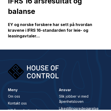
IFRS 16 årsresultat og
balanse
EY og norske forskere har sett på hvordan
kravene i IFRS 16-standarden for leie- og
leasingavtaler...
Meny
Ansvar
Om oss
Slik jobber vi med
åpenhetsloven
Kontakt oss
Likestillingsredegjørelse
Vilkår og betingelser