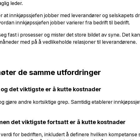
glig leder.
at innkjøpssjefen jobber med leverandører og selskapets drifts
ordan innkjøpssjefen jobber varierer fra bedrift til bedrift.
 fast i prosesser og mister det store bildet av syne. Det kan g
måneder med på å vedlikeholde relasjoner til leverandørene.
møter de samme utfordringer
t og det viktigste er å kutte kostnader
 gjøre andre kortsiktige grep. Samtidig etablerer innkjøpssjef
en det viktigste fortsatt er å kutte kostnade
r
verdi for bedriften, inkludert å definere hvilken kompetanse s