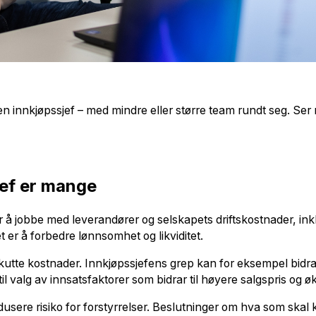
en innkjøpssjef – med mindre eller større team rundt seg. Ser
jef er mange
å jobbe med leverandører og selskapets driftskostnader, inklud
t er å forbedre lønnsomhet og likviditet.
utte kostnader. Innkjøpssjefens grep kan for eksempel bidra ti
 valg av innsatsfaktorer som bidrar til høyere salgspris og øk
redusere risiko for forstyrrelser. Beslutninger om hva som ska