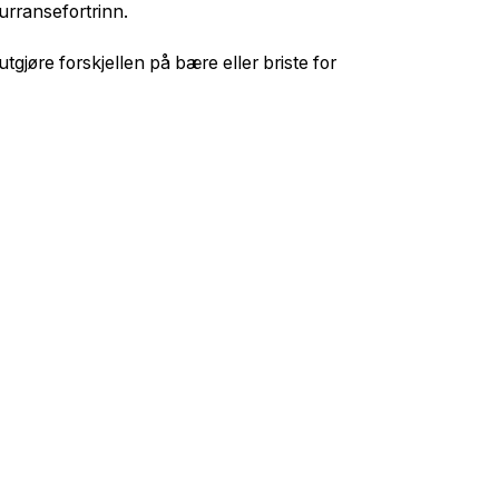
urransefortrinn.
gjøre forskjellen på bære eller briste for