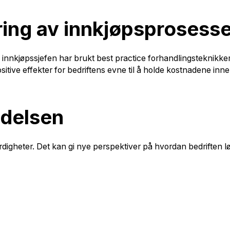
ring av innkjøpsprosess
g innkjøpssjefen har brukt best practice forhandlingsteknikker,
positive effekter for bedriftens evne til å holde kostnadene in
edelsen
rdigheter. Det kan gi nye perspektiver på hvordan bedriften lø