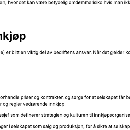
den, hvor det kan være betydelig omdømmerisiko hvis man ikk
nkjøp
 er blitt en viktig del av bedriftens ansvar. Når det gjelder
handle priser og kontrakter, og sørge for at selskapet får b
er og regler vedrørende innkjøp.
sjef som definerer strategien og kulturen til innkjøpsorganis
nger i selskapet som salg og produksjon, for å sikre at selska