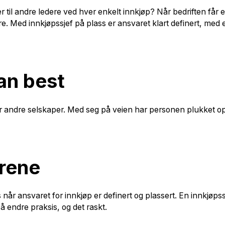
 til andre ledere ved hver enkelt innkjøp? Når bedriften får 
re. Med innkjøpssjef på plass er ansvaret klart definert, med 
an best
eller andre selskaper. Med seg på veien har personen plukket 
ørene
når ansvaret for innkjøp er definert og plassert. En innkjøp
 å endre praksis, og det raskt.