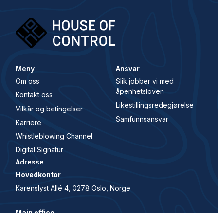
Meny
Ansvar
Om oss
Slik jobber vi med
åpenhetsloven
Kontakt oss
Likestillingsredegjørelse
Vilkår og betingelser
Samfunnsansvar
Karriere
Whistleblowing Channel
Digital Signatur
Adresse
Hovedkontor
Karenslyst Allé 4, 0278 Oslo, Norge
Main office