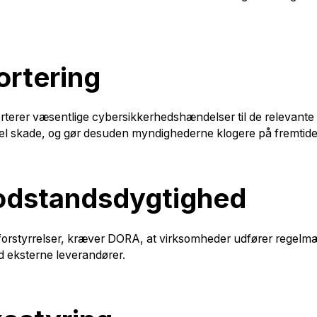
ortering
porterer væsentlige cybersikkerhedshændelser til de relevant
ntiel skade, og gør desuden myndighederne klogere på fremti
 modstandsdygtighed
 forstyrrelser, kræver DORA, at virksomheder udfører regel
d eksterne leverandører.