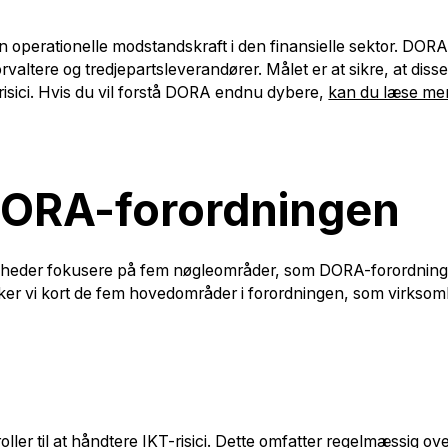
n operationelle modstandskraft i den finansielle sektor. DORA
rvaltere og tredjepartsleverandører. Målet er at sikre, at dis
 risici. Hvis du vil forstå DORA endnu dybere,
kan du læse me
 DORA-forordningen
mheder fokusere på fem nøgleområder, som DORA-forordning
er vi kort de fem hovedområder i forordningen, som virksom
ller til at håndtere IKT-risici. Dette omfatter regelmæssig o