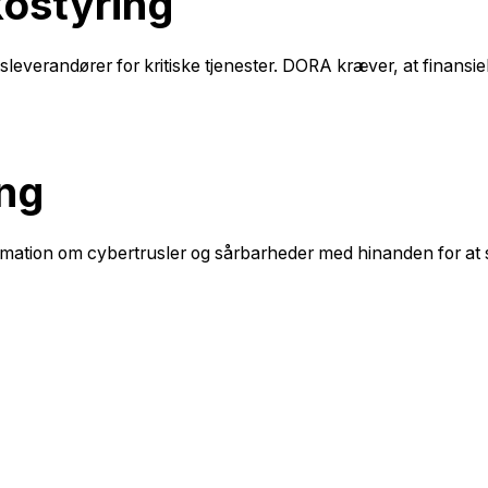
kostyring
verandører for kritiske tjenester. DORA kræver, at finansiell
ing
information om cybertrusler og sårbarheder med hinanden for a