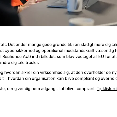
. Det er der mange gode grunde til; i en stadigt mere digitalis
bust cybersikkerhed og operationel modstandskraft væsentlig
silience Act) ind i billedet, som blev vedtaget af EU for at 
dre digitale trusler.
hvordan sikrer din virksomhed sig, at den overholder de nye
 til, hvordan din organisation kan blive compliant og overhol
ste, der giver dig nem adgang til at blive compliant.
Tjeklisten