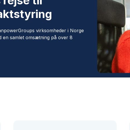
ejse til
aktstyring
anpowerGroups virksomheder i Norge
ed en samlet omsætning på over 8