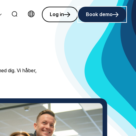
Log in
Book demo
Choose language
med dig. Vi håber,