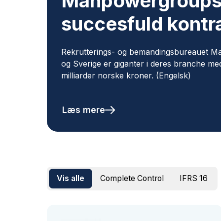
Manpowergroups r
succesfuld kontr
Rekrutterings- og bemandingsbureauet M
og Sverige er giganter i deres branche m
milliarder norske kroner. (Engelsk)
Læs mere
Vis alle
Complete Control
IFRS 16