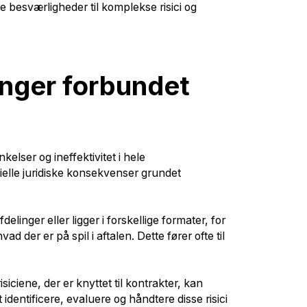
e besværligheder til komplekse risici og
inger forbundet
inkelser og ineffektivitet i hele
ielle juridiske konsekvenser grundet
elinger eller ligger i forskellige formater, for
 der er på spil i aftalen. Dette fører ofte til
siciene, der er knyttet til kontrakter, kan
dentificere, evaluere og håndtere disse risici