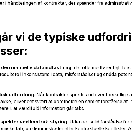
r i håndteringen af kontrakter, der spænder fra administrativ
r vi de typiske udfordr
sser:
r den manuelle dataindtastning
, der ofte medfører fejl, fors
sultere i inkonsistens i data, misforståelser og endda potent
tisk udfordring
. Når kontrakter spredes ud over forskellige afd
e, bliver det svært at opretholde en samlet forståelse af, hvad
ere i, at værdifuld information går tabt.
 aspekter ved kontraktstyring.
Uden en solid forståelse for ri
omiske tab, omdømmeskader eller kontraktuelle konflikter. At i