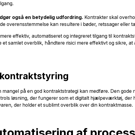
ilgang.
dgør også en betydelig udfordring.
Kontrakter skal overho
 overensstemmelse kan resultere i bøder, retssager eller tab a
ere effektiv, automatiseret og integreret tilgang til kontrak
t samlet overblik, håndtere risici mere effektivt og sikre, a
 kontraktstyring
m mangel på en god kontraktstrategi kan medføre. Den gode ny
ols løsning, der fungerer som et digitalt hjælpeværktøj, der ho
twaren, der holder et sublimt overblik over din kontraktmasse.
utomatisering af proces