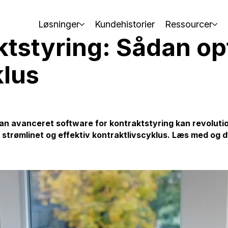
Løsninger
Kundehistorier
Ressourcer
ktstyring: Sådan op
klus
ordan avanceret software for kontraktstyring kan revolu
re strømlinet og effektiv kontraktlivscyklus. Læs med og 