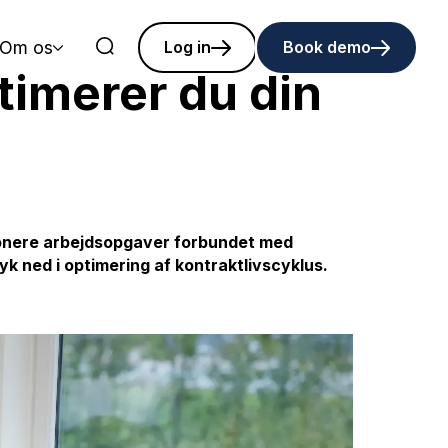
Om os
Log in
Book demo
timerer du din
tionere arbejdsopgaver forbundet med
dyk ned i optimering af kontraktlivscyklus.