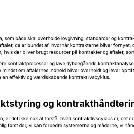
a, som både skal overholde lovgivning, standarder og kontrakt
aftaler, de er bundet af, hvornår kontrakterne bliver fornyet
, hvis der bliver brugt resourcer på kontrakter og aftaler, s
imere kontraktprocesser og lave dybdegående kontraktanalyser 
ke mindst om aftalernes indhold bliver overholdt og lever op ti
de en effektiv og værdiskabende kontraktlivscyklus.
ktstyring og kontrakthåndteri
 er det ikke nok at forstå, hvad kontraktlivscyklus er, det er 
lig først der, vi kan forbedre systemerne og måderne, vi hån