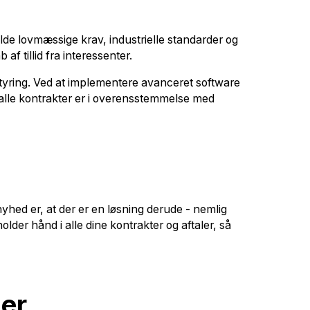
lde lovmæssige krav, industrielle standarder og
f tillid fra interessenter.
tstyring. Ved at implementere avanceret software
t alle kontrakter er i overensstemmelse med
hed er, at der er en løsning derude - nemlig
lder hånd i alle dine kontrakter og aftaler, så
ser