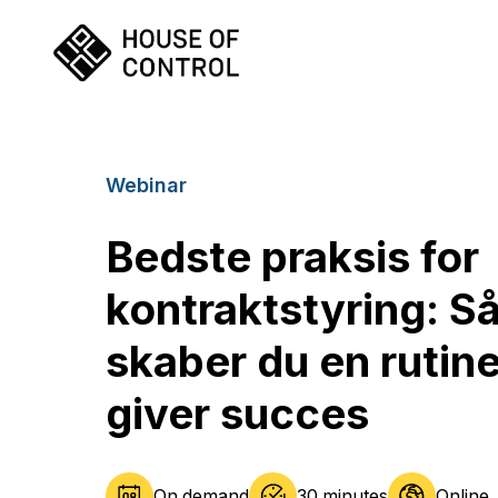
Webinar
Bedste praksis for
kontraktstyring: S
skaber du en rutine
giver succes
On demand
30 minutes
Online