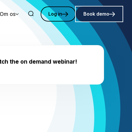
Om os
Log in
Book demo
atch the on demand webinar!