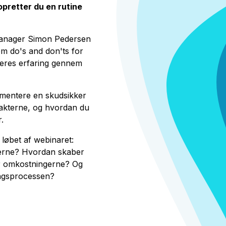
opretter du en rutine
Manager Simon Pedersen
em do's and don'ts for
deres erfaring gennem
ementere en skudsikker
ntrakterne, og hvordan du
.
 løbet af webinaret:
kterne? Hvordan skaber
er omkostningerne? Og
yringsprocessen?