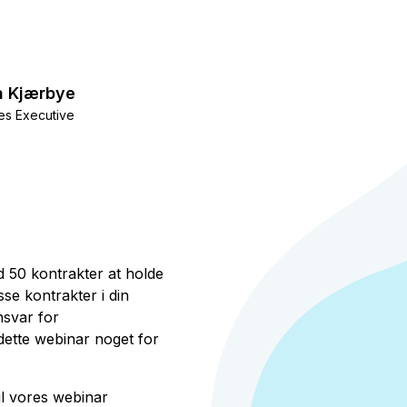
a Kjærbye
es Executive
d 50 kontrakter at holde
sse kontrakter i din
nsvar for
ette webinar noget for
il vores webinar