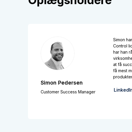
Simon har
Control li
har han r
virksomhe
at få suc
få mest m
produkter
Simon Pedersen
LinkedI
Customer Success Manager