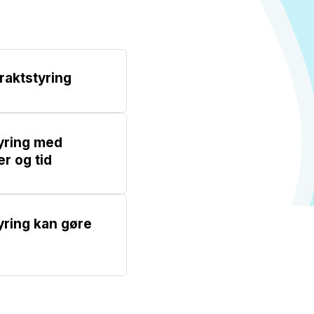
raktstyring
tyring med
r og tid
yring kan gøre