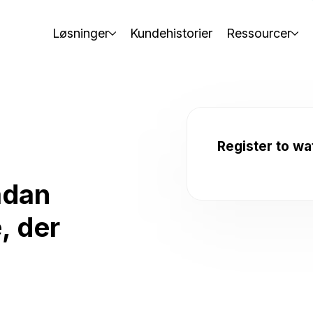
Løsninger
Kundehistorier
Ressourcer
Register to w
ådan
, der