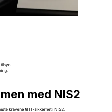
tilsyn.
ring.
ammen med NIS2
øte kravene til IT-sikkerhet i NIS2.