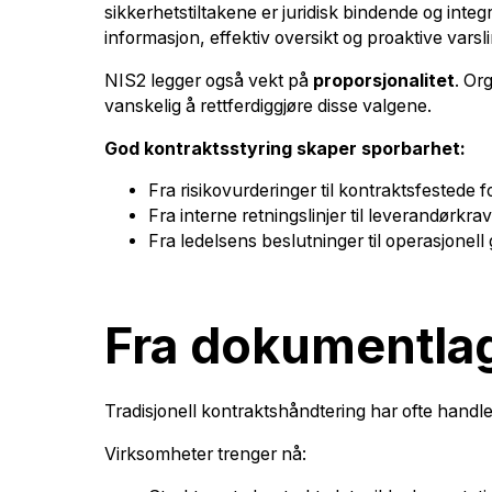
sikkerhetstiltakene er juridisk bindende og integre
informasjon, effektiv oversikt og proaktive varsl
NIS2 legger også vekt på
proporsjonalitet
. Or
vanskelig å rettferdiggjøre disse valgene.
God kontraktsstyring skaper sporbarhet:
Fra risikovurderinger til kontraktsfestede fo
Fra interne retningslinjer til leverandørkrav
Fra ledelsens beslutninger til operasjonell
Fra dokumentlagr
Tradisjonell kontraktshåndtering har ofte handlet
Virksomheter trenger nå: