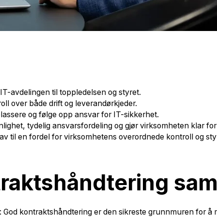
 IT-avdelingen til toppledelsen og styret.
ll over både drift og leverandørkjeder.
 plassere og følge opp ansvar for IT-sikkerhet.
ighet, tydelig ansvarsfordeling og gjør virksomheten klar for 
v til en fordel for virksomhetens overordnede kontroll og sty
ntraktshåndtering s
te: God kontraktshåndtering er den sikreste grunnmuren for å m