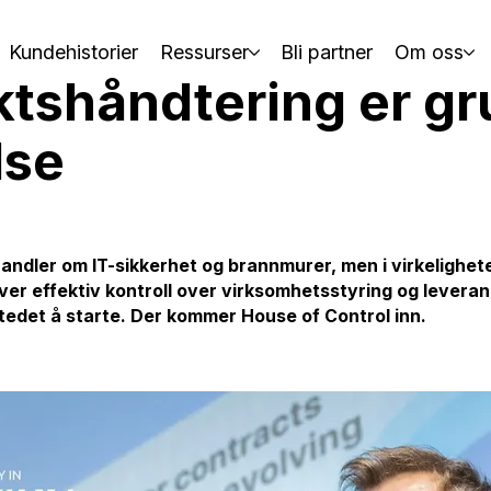
Kundehistorier
Ressurser
Bli partner
Om oss
ktshåndtering er g
lse
ndler om IT-sikkerhet og brannmurer, men i virkeligheten
rever effektiv kontroll over virksomhetsstyring og lever
tedet å starte. Der kommer House of Control inn.