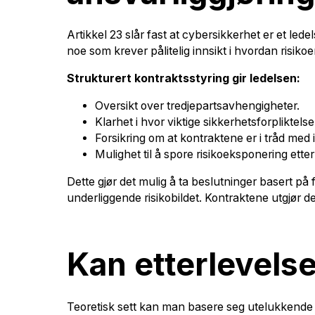
Artikkel 23 slår fast at cybersikkerhet er et l
noe som krever pålitelig innsikt i hvordan risi
Strukturert kontraktsstyring gir ledelsen:
Oversikt over tredjepartsavhengigheter.
Klarhet i hvor viktige sikkerhetsforpliktelser
Forsikring om at kontraktene er i tråd med i
Mulighet til å spore risikoeksponering ette
Dette gjør det mulig å ta beslutninger basert på
underliggende risikobildet. Kontraktene utgjør d
Kan etterlevels
Teoretisk sett kan man basere seg utelukkende på