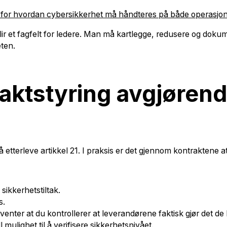
 for hvordan cybersikkerhet må håndteres på både operasjonel
blir et fagfelt for ledere. Man må kartlegge, redusere og doku
eten.
aktstyring avgjørende
 å etterleve artikkel 21. I praksis er det gjennom kontraktene 
sikkerhetstiltak.
s.
enter at du kontrollerer at leverandørene faktisk gjør det de ha
l mulighet til å verifisere sikkerhetsnivået.