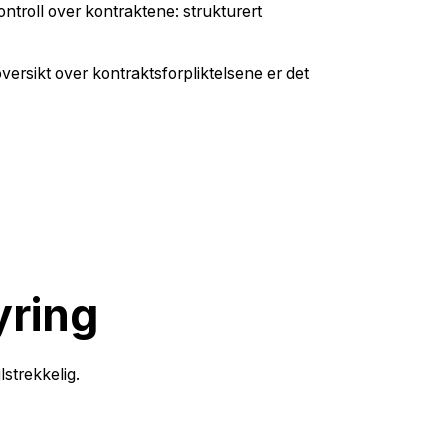
 kontroll over kontraktene: strukturert
 oversikt over kontraktsforpliktelsene er det
yring
lstrekkelig.