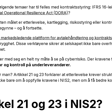
følgende temaer har til felles med kontraktsstyring: IFRS 16-
tal Operational Resilience Act (DORA)
?
 målet er etterlevelse, kartlegging, risikostyring eller kont
egynne – og å fortsette.
 markedsledende plattform for
avtalehåndtering og kontrakts
t trygghet. Disse verktøyene sikrer at selskapet ikke bare ov
het.
er med seg en helt ny måte å se på cyberrisiko. Der kravene f
r og kontroll på underleverandører.
man? Artikkel 21 og 23 forklarer at etterlevelse krever struktu
e bare om å oppfylle kravene i NIS2, men om å få bedre kontr
kel 21 og 23 i NIS2?