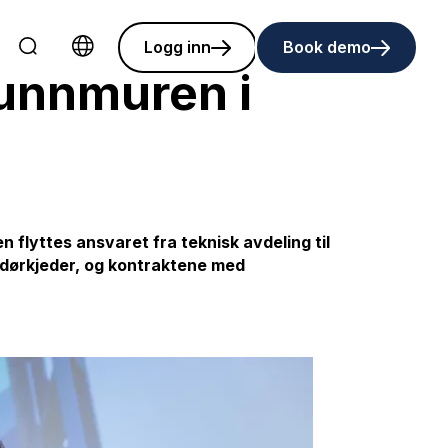
Logg inn
Book demo
Choose language
runnmuren i
 flyttes ansvaret fra teknisk avdeling til
andørkjeder, og kontraktene med