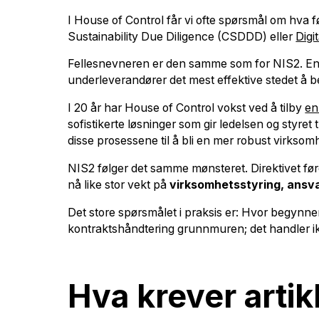
I House of Control får vi ofte spørsmål om hva 
Sustainability Due Diligence (CSDDD) eller
Digi
Fellesnevneren er den samme som for NIS2. Enten
underleverandører det mest effektive stedet å b
I 20 år har House of Control vokst ved å tilby
en
sofistikerte løsninger som gir ledelsen og styre
disse prosessene til å bli en mer robust virksom
NIS2 følger det samme mønsteret. Direktivet før
nå like stor vekt på
virksomhetsstyring, ansva
Det store spørsmålet i praksis er: Hvor begynner 
kontraktshåndtering grunnmuren; det handler ikk
Hva krever artik