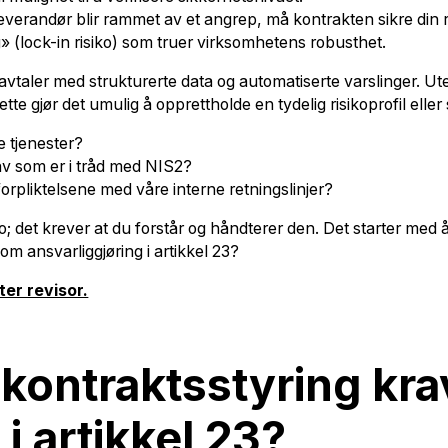
verandør blir rammet av et angrep, må kontrakten sikre din rett
g» (lock-in risiko) som truer virksomhetens robusthet.
avtaler med strukturerte data og automatiserte varslinger. Ut
tte gjør det umulig å opprettholde en tydelig risikoprofil eller
e tjenester?
av som er i tråd med NIS2?
rpliktelsene med våre interne retningslinjer?
ko; det krever at du forstår og håndterer den. Det starter med å
om ansvarliggjøring i artikkel 23?
er revisor.
 kontraktsstyring kr
i artikkel 23?