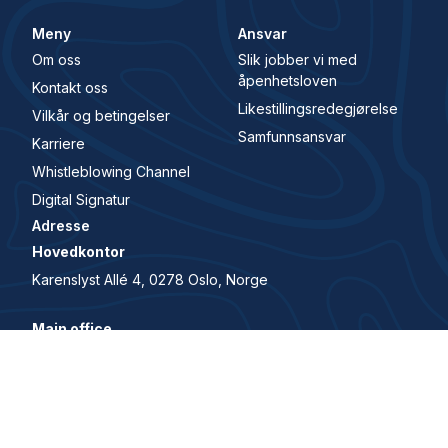
Meny
Ansvar
Om oss
Slik jobber vi med
åpenhetsloven
Kontakt oss
Likestillingsredegjørelse
Vilkår og betingelser
Samfunnsansvar
Karriere
Whistleblowing Channel
Digital Signatur
Adresse
Hovedkontor
Karenslyst Allé 4, 0278 Oslo, Norge
Main office
Karenslyst allé 4, 0278, Oslo, Norway
© 2026 All Rights Reserved. House of Control er en del