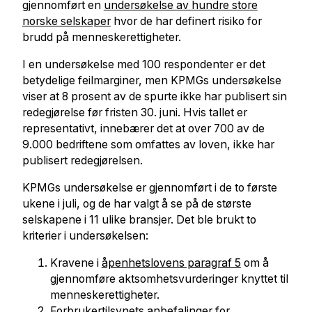
gjennomført en
undersøkelse av hundre store
norske selskaper
hvor de har definert risiko for
brudd på menneskerettigheter.
I en undersøkelse med 100 respondenter er det
betydelige feilmarginer, men KPMGs undersøkelse
viser at 8 prosent av de spurte ikke har publisert sin
redegjørelse før fristen 30. juni. Hvis tallet er
representativt, innebærer det at over 700 av de
9.000 bedriftene som omfattes av loven, ikke har
publisert redegjørelsen.
KPMGs undersøkelse er gjennomført i de to første
ukene i juli, og de har valgt å se på de største
selskapene i 11 ulike bransjer. Det ble brukt to
kriterier i undersøkelsen:
Kravene i
åpenhetslovens paragraf 5
om å
gjennomføre aktsomhetsvurderinger knyttet til
menneskerettigheter.
Forbrukertilsynets
anbefalinger for