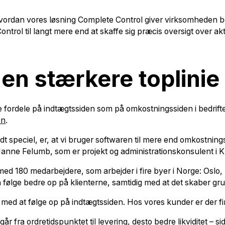
vordan vores løsning Complete Control giver virksomheden b
rol til langt mere end at skaffe sig præcis oversigt over aktiv
l en stærkere toplinie
e fordele på indtægtssiden som på omkostningssiden i bedrif
en
.
dt speciel, er, at vi bruger softwaren til mere end omkostnings
 Janne Felumb, som er projekt og administrationskonsulent i K
 med 180 medarbejdere, som arbejder i fire byer i Norge: Osl
ølge bedre op på klienterne, samtidig med at det skaber gru
 med at følge op på indtægtssiden. Hos vores kunder er der f
går fra ordretidspunktet til levering, desto bedre likviditet – s