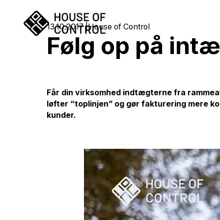
13.10.2017
House of Control
Følg op på intæ
Får din virksomhed indtægterne fra rammea
løfter “toplinjen” og gør fakturering mere k
kunder.