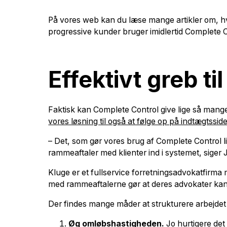
På vores web kan du læse mange artikler om, h
progressive kunder bruger imidlertid Complete Cont
Effektivt greb ti
Faktisk kan Complete Control give lige så mang
vores løsning til også at følge op på indtægtssid
– Det, som gør vores brug af Complete Control li
rammeaftaler med klienter ind i systemet, siger
Kluge er et fullservice forretningsadvokatfirma
med rammeaftalerne gør at deres advokater kan f
Der findes mange måder at strukturere arbejdet
Øg omløbshastigheden.
Jo hurtigere det 