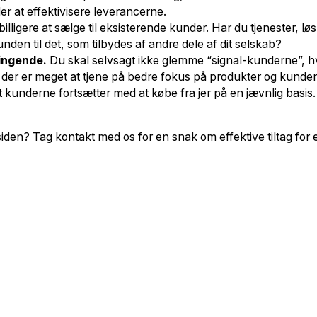
r at effektivisere leverancerne.
illigere at sælge til eksisterende kunder. Har du tjenester, lø
den til det, som tilbydes af andre dele af dit selskab?
ringende.
Du skal selvsagt ikke glemme “signal-kunderne”, hvo
der er meget at tjene på bedre fokus på produkter og kunde
t kunderne fortsætter med at købe fra jer på en jævnlig basis.
den? Tag kontakt med os for en snak om effektive tiltag for e