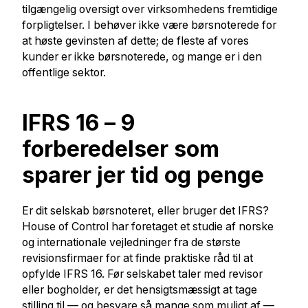
tilgængelig oversigt over virksomhedens fremtidige
forpligtelser. I behøver ikke være børsnoterede for
at høste gevinsten af dette; de fleste af vores
kunder er ikke børsnoterede, og mange er i den
offentlige sektor.
IFRS 16 –
9
forberedelser som
sparer jer tid og penge
Er dit selskab børsnoteret, eller bruger det IFRS?
House of Control har foretaget et studie af norske
og internationale vejledninger fra de største
revisionsfirmaer for at finde praktiske råd til at
opfylde IFRS 16. Før selskabet taler med revisor
eller bogholder, er det hensigtsmæssigt at tage
stilling til — og besvare så mange som muligt af —