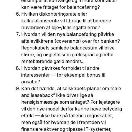
eksempel at kortvarige og mindre kontrakter
kan være fritaget for balanceføring?
Hvilken diskonteringsrate eller
kalkulationsrente vil I bruge til at beregne
nuværdien af leje-/leasingaftalerne?
Hvordan vil den nye balanceføring påvirke
aftalevilkårene (covenants) over for banken?
Regnskabets samlede balancesum vil blive
større, og nøgletal som gældsgrad og netto
rentebærende gæld ændres.
Hvordan påvirkes forholdet til andre
interessenter — for eksempel bonus til
ansatte?
Kan det hænde, at selskabets planer om “sale
and leaseback” ikke bliver lige så
hensigtsmæssige som antaget? For lejetagere
vil den nye model derfor kunne have betydelig
effekt — ikke bare på tallene i regnskabet,
men også for hvordan de i fremtiden vil
finansiere aktiver og tilpasse IT-systemer,