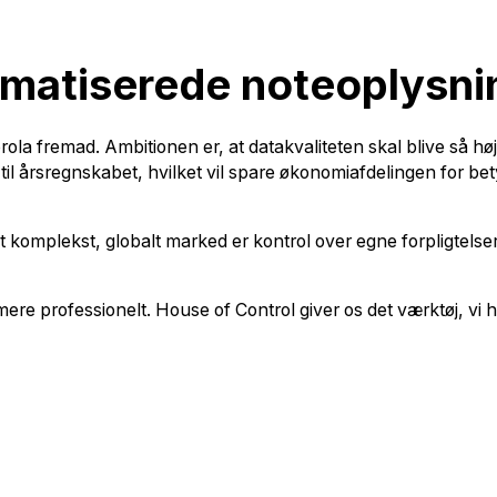
omatiserede noteoplysni
a fremad. Ambitionen er, at datakvaliteten skal blive så høj,
til årsregnskabet, hvilket vil spare økonomiafdelingen for be
t komplekst, globalt marked er kontrol over egne forpligtelse
 mere professionelt. House of Control giver os det værktøj, vi ha