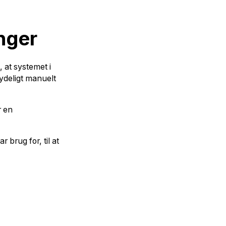
nger
 at systemet i
tydeligt manuelt
r en
r brug for, til at