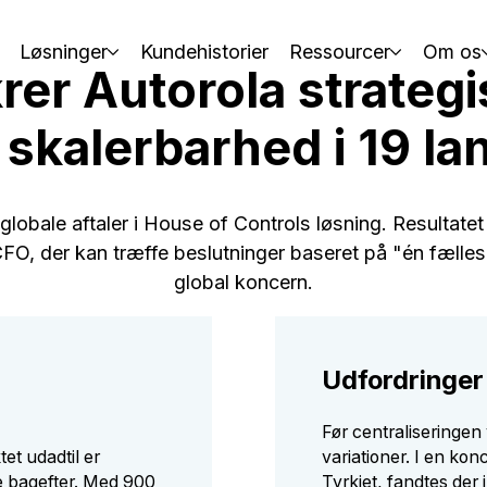
Løsninger
Kundehistorier
Ressourcer
Om os
rer Autorola strategi
 skalerbarhed i 19 la
globale aftaler i House of Controls løsning. Resultatet 
 CFO, der kan træffe beslutninger baseret på "én fæll
global koncern.
Udfordringer
Før centraliseringen
et udadtil er
variationer. I en kon
te bagefter. Med 900
Tyrkiet, fandtes der 