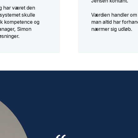
Jensen kontant.
ng har været den
 systemet skulle
Værdien handler om 
isk kompetence og
man altid har forhan
anager, Simon
nærmer sig udløb.
sninger.