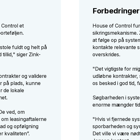
Forbedringer
 Control et
House of Control fun
orteføljen.
sikringsmekanisme. Z
at følge op på syste
stole fuldt og helt på
kontakte relevante s
tillid," siger Zink-
overskrides.
"Det vigtigste for mig
ontrakter og validere
udløbne kontrakter, s
ar på plads, kunne
os besked i god tid, 
r de lokale
met.
Søgbarheden i syste
enorme mængder tid
 De ved, om
er om leasingaftalerne
"Hvis vi fjernede sys
oad og opfølgning
sporbarheden og syn
r kvaliteten”.
Det ville vi være nødt