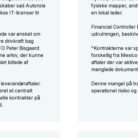
lskaber sad Autorola
fysiske mapper, andr
e IT-licenser til
en lokal leder.
Financial Controller
ande var ønsket om
udrulningen, beskri
e drivkraft bag
FO Peter Bisgaard
"Kontrakterne var sp
ine arkiv, der kunne
forskellig fra Mexico 
let billede af
aftaler der var aktive
manglede dokumentat
 leverandøraftaler.
Denne mangel på tran
ret et centralt
operationel risiko og
 alle kontrakter på
d.