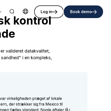
Log in
Book demo
sk kontrol
Choose language
nde
er valideret datakvalitet,
es sandhed" i en kompleks,
 var virkeligheden præget af lokale
cern, der strækker sig fra Mexico til
ingen fælles standard. Nogle aftaler lå i