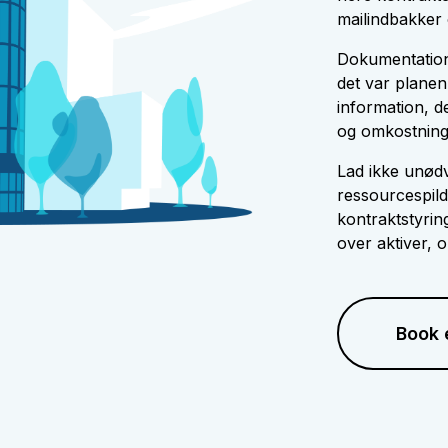
mailindbakker 
Dokumentation 
det var plane
information, d
og omkostning
Lad ikke unødv
ressourcespild
kontraktstyrin
over aktiver, 
Book