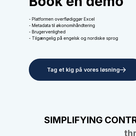
Book en demo
- Platformen overflødiggør Excel
- Metadata til økonomihåndtering
- Brugervenlighed
- Tilgængelig på engelsk og nordiske sprog
Tag et kig på vores løsning
SIMPLIFYING CONT
th