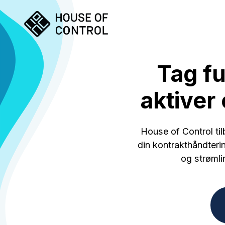
Tag fu
aktiver
House of Control til
din kontrakthåndteri
og strømlin