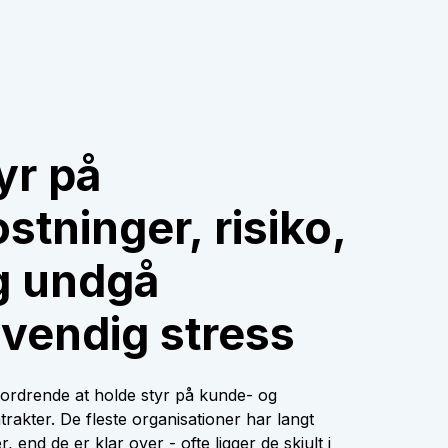
yr på
tninger, risiko,
og undgå
vendig stress
fordrende at holde styr på kunde- og
rakter. De fleste organisationer har langt
r, end de er klar over - ofte ligger de skjult i