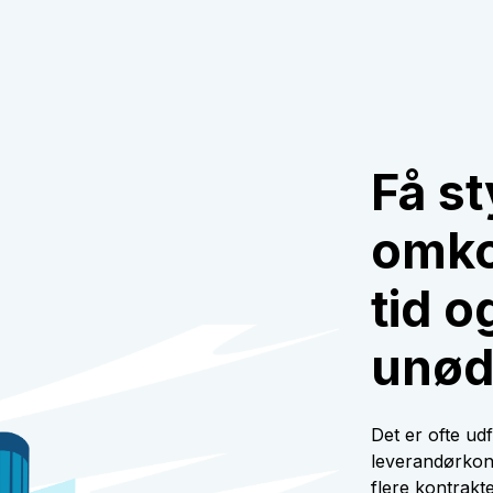
Få st
omkos
tid 
unød
Det er ofte ud
leverandørkont
flere kontrakte