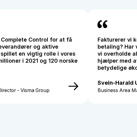
 Complete Control for at få
Fakturerer vi 
leverandører og aktive
betaling? Har 
pillet en vigtig rolle i vores
vi overholde a
illioner i 2021 og 120 norske
hjælper med at
betydelige øk
Svein-Harald 
irector - Visma Group
Business Area M