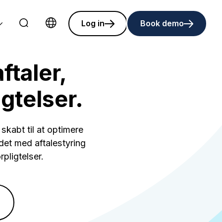
Log in
Book demo
Choose language
ftaler,
gtelser.
skabt til at optimere
det med aftalestyring
rpligtelser.