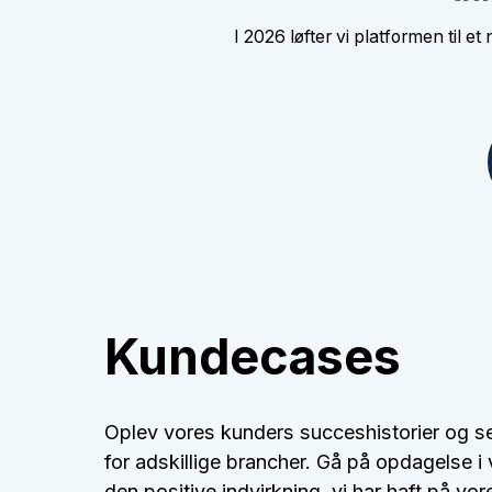
I 2026 løfter vi platformen til 
Kundecases
Oplev vores kunders succeshistorier og s
for adskillige brancher. Gå på opdagelse i 
den positive indvirkning, vi har haft på vor