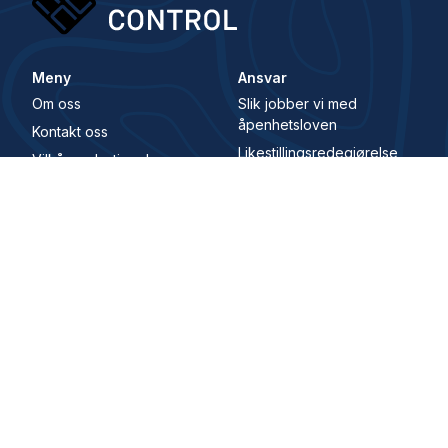
Meny
Ansvar
Om oss
Slik jobber vi med
åpenhetsloven
Kontakt oss
Likestillingsredegjørelse
Vilkår og betingelser
Samfunnsansvar
Karriere
Whistleblowing Channel
Digital Signatur
Adresse
Hovedkontor
Karenslyst Allé 4, 0278 Oslo, Norge
Main office
Karenslyst allé 4, 0278, Oslo, Norway