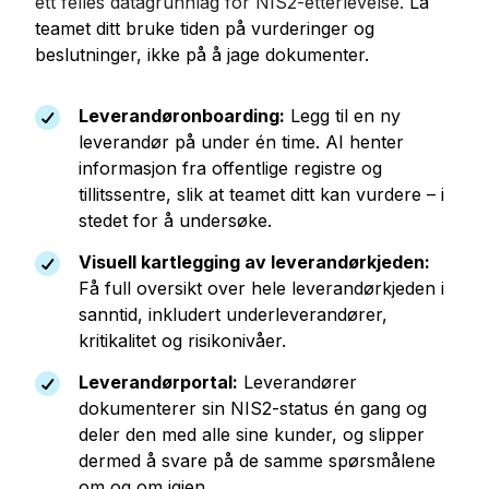
ett felles datagrunnlag for NIS2-etterlevelse.
La
teamet ditt bruke tiden på vurderinger og
beslutninger, ikke på å jage dokumenter.
Leverandøronboarding:
Legg til en ny
leverandør på under én time. AI henter
informasjon fra offentlige registre og
tillitssentre, slik at teamet ditt kan vurdere – i
stedet for å undersøke.
Visuell kartlegging av leverandørkjeden:
Få full oversikt over hele leverandørkjeden i
sanntid, inkludert underleverandører,
kritikalitet og risikonivåer.
Leverandørportal:
Leverandører
dokumenterer sin NIS2-status én gang og
deler den med alle sine kunder, og slipper
dermed å svare på de samme spørsmålene
om og om igjen.