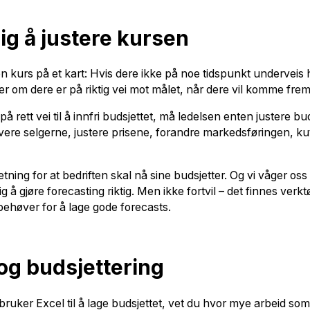
ig å justere kursen
 kurs på et kart: Hvis dere ikke på noe tidspunkt underveis 
ller om dere er på riktig vei mot målet, når dere vil komme frem
 rett vei til å innfri budsjettet, må ledelsen enten justere buds
tivere selgerne, justere prisene, forandre markedsføringen, ku
tning for at bedriften skal nå sine budsjetter. Og vi våger o
ig å gjøre forecasting riktig. Men ikke fortvil – det finnes ve
behøver for å lage gode forecasts.
 og budsjettering
uker Excel til å lage budsjettet, vet du hvor mye arbeid som k