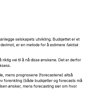
anlegge selskapets utvikling. Budsjettet er et
, derimot, er en metode for å estimere
faktisk
iktig vei til å nå disse ønskene. Det er derfor
uksess.
ode, mens prognosene (forecastene) altså
rov forenkling (både budsjetter og forecasts må
elsen ønsker, mens forecasting sier om hvor