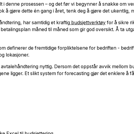
t i denne prosessen – og det før vi begynner å snakke om vers
 å gjøre dette én gang i året, tenk deg å gjøre det ukentlig, m
åndtering, har samtidig et kraftig
budsjettverktøy
for å sikre ri
n betalingsplan måned til måned som gir god oversikt. Å ta u
om definerer de fremtidige forpliktelsene for bedriften - bedri
 og lokasjoner.
r avtalehåndtering nyttig. Dersom det oppstår avvik mellom bud
ne ligger. Et slikt system for forecasting gjør det enklere å f
ke Excel til budsjettering