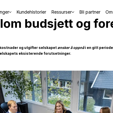
nger
Kundehistorier
Ressurser
Bli partner
Om
llom budsjett og for
 kostnader og utgifter selskapet
ønsker å oppnå
i en gitt period
elskapets eksisterende forutsetninger.