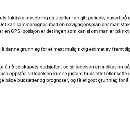
ts faktiske omsetning og utgifter i en gitt periode, basert på
Det kan sammenlignes med en navigasjonsplan der man staker
ler en GPS-posisjon er det ingen som kan si om man er på rikt
 danne grunnlag for et mest mulig riktig estimat av fremtidig
å nå selskapets budsjetter, og gir ledelsen en indikasjon på o
se oppstår, vil ledelsen kunne justere budsjettet eller sette i
ge både budsjetter og prognoser, og få et godt grunnlag for å 