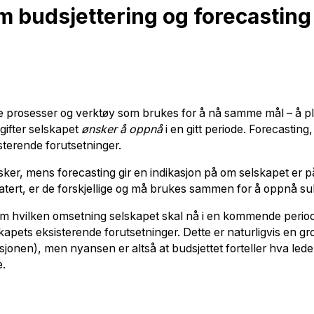
om budsjettering og forecasting
lige prosesser og verktøy som brukes for å nå samme mål – å pl
gifter selskapet
ønsker å oppnå
i en gitt periode. Forecasting
sterende forutsetninger.
er, mens forecasting gir en indikasjon på om selskapet er på r
elatert, er de forskjellige og må brukes sammen for å oppnå s
t om hvilken omsetning selskapet skal nå i en kommende peri
lskapets eksisterende forutsetninger. Dette er naturligvis en g
sjonen), men nyansen er altså at budsjettet forteller hva led
e.