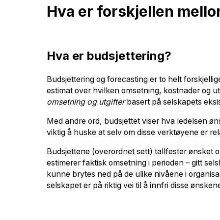
Hva er forskjellen mell
Hva er budsjettering?
Budsjettering og forecasting er to helt forskjel
estimat over hvilken omsetning, kostnader og ut
omsetning og utgifter
basert på selskapets eksi
Med andre ord, budsjettet viser hva ledelsen ønsk
viktig å huske at selv om disse verktøyene er r
Budsjettene (overordnet sett) tallfester ønske
estimerer faktisk omsetning i perioden – gitt se
kunne brytes ned på de ulike nivåene i organisa
selskapet er på riktig vei til å innfri disse ønsken