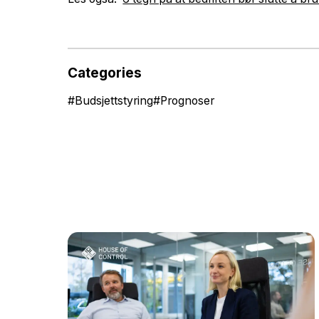
Categories
#
Budsjettstyring
#
Prognoser