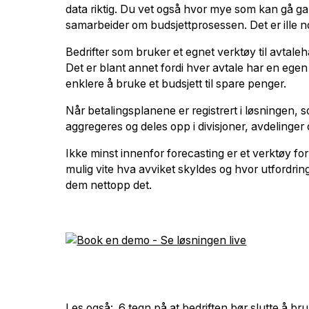
data riktig. Du vet også hvor mye som kan gå gal
samarbeider om budsjettprosessen. Det er ille nok
Bedrifter som bruker et egnet verktøy til avtaleh
Det er blant annet fordi hver avtale har en ege
enklere å bruke et budsjett til spare penger.
Når betalingsplanene er registrert i løsningen, s
aggregeres og deles opp i divisjoner, avdelinger
Ikke minst innenfor forecasting er et verktøy fo
mulig vite hva avviket skyldes og hvor utfordringe
dem nettopp det.
Les også:
6 tegn på at bedriften bør slutte å bru