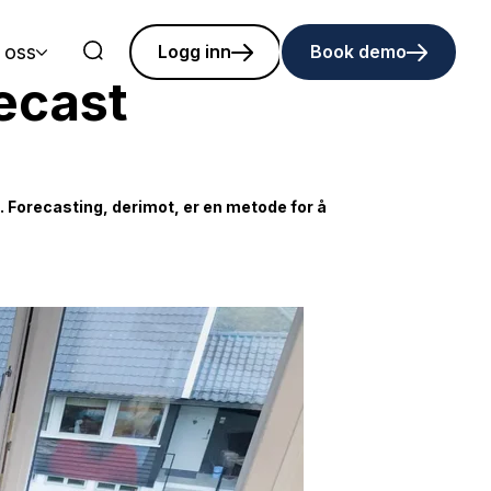
 oss
Logg inn
Book demo
ecast
e. Forecasting, derimot, er en metode for å