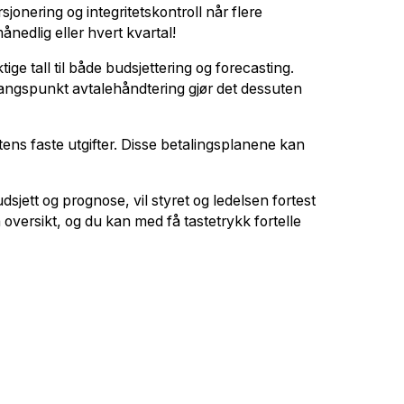
jonering og integritetskontroll når flere
ånedlig eller hvert kvartal!
ktige tall til både budsjettering og forecasting.
tgangspunkt avtalehåndtering gjør det dessuten
ftens faste utgifter. Disse betalingsplanene kan
sjett og prognose, vil styret og ledelsen fortest
å oversikt, og du kan med få tastetrykk fortelle