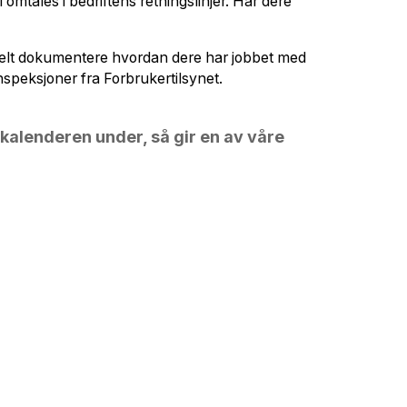
l omtales i
bedriftens retningslinjer
. Har dere
nkelt dokumentere hvordan dere har jobbet med
nspeksjoner fra Forbrukertilsynet.
kalenderen under, så gir en av våre