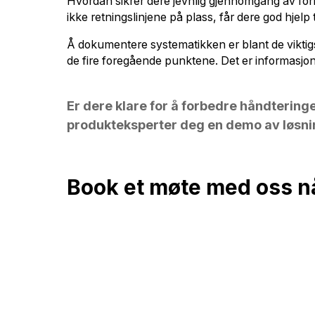
Hvordan sikrer dere jevnlig gjennomgang av forh
ikke retningslinjene på plass, får dere god hjelp
Å dokumentere systematikken er blant de viktig
de fire foregående punktene. Det er informasjon
Er dere klare for å forbedre håndtering
produkteksperter deg en demo av løsni
Book et møte med oss n