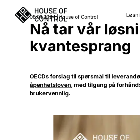
Løsni
08.01.2024
House of Control
Nå tar vår løsn
kvantesprang
OECDs forslag til spørsmål til leverandø
åpenhetsloven
, med tilgang på forhånds
brukervennlig.