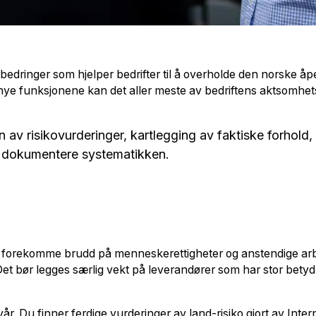
rbedringer som hjelper bedrifter til å overholde den norske 
nye funksjonene kan det aller meste av bedriftens aktsomhe
 av risikovurderinger, kartlegging av faktiske forhold,
 å dokumentere systematikken.
an forekomme brudd på menneskerettigheter og anstendige arb
et bør legges særlig vekt på leverandører som har stor betydn
vår. Du finner ferdige vurderinger av land-risiko gjort av Int