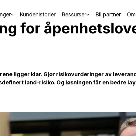
nger
Kundehistorier
Ressurser
Bli partner
Om
ing for åpenhetslov
rene ligger klar. Gjør risikovurderinger av leveran
definert land-risiko. Og løsningen får en bedre lay