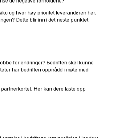
grense de negative forholdene?
isiko og hvor høy prioritet leverandøren har.
ngen? Dette blir inn i det neste punktet.
jobbe for endringer? Bedriften skal kunne
ultater har bedriften oppnådd i møte med
 partnerkortet. Her kan dere laste opp