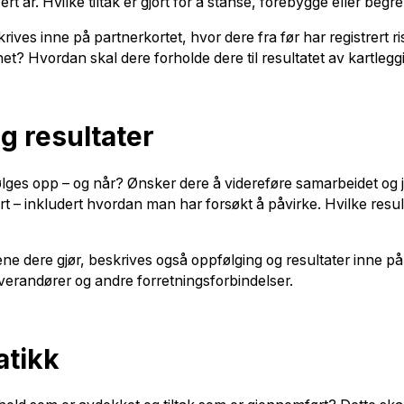
vert år. Hvilke tiltak er gjort for å stanse, forebygge eller be
rives inne på partnerkortet, hvor dere fra før har registrert r
t? Hvordan skal dere forholde dere til resultatet av kartleggi
g resultater
ølges opp – og når? Ønsker dere å videreføre samarbeidet og 
ørt – inkludert hvordan man har forsøkt å påvirke. Hvilke res
e dere gjør, beskrives også oppfølging og resultater inne på
verandører og andre forretningsforbindelser.
atikk