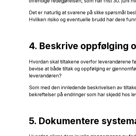
offentlige redegjørelsen, som har frist 30. juni h
Det er naturlig at svarene på slike spørsmål besk
Hvilken risiko og eventuelle brudd har dere funne
4. Beskrive oppfølging o
Hvordan skal tiltakene overfor leverandørene f
bevise at både tiltak og oppfølging er gjennomf
leverandøren?
Som med den innledende beskrivelsen av tiltaken
bekreftelser på endringer som har skjedd hos le
5. Dokumentere system