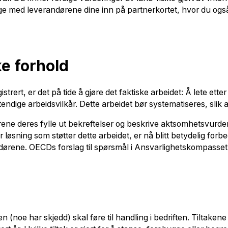
ølge med leverandørene dine inn på partnerkortet, hvor du ogs
ke forhold
rert, er det på tide å gjøre det faktiske arbeidet: Å lete ette
dige arbeidsvilkår. Dette arbeidet bør systematiseres, slik at 
rene deres fylle ut bekreftelser og beskrive aktsomhetsvurderi
løsning som støtter dette arbeidet, er nå blitt betydelig forbe
rene. OECDs forslag til spørsmål i Ansvarlighetskompasset ligge
n (noe har skjedd) skal føre til handling i bedriften. Tiltake