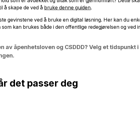
old som er avdekket og tiltak som er gjennomført? Dette ska
 til å skape de ved å
bruke denne guiden
.
ste gevinstene ved å bruke en digital løsning. Her kan du e
 som kan brukes både i den offentlige redegjørelsen og ved i
en av åpenhetsloven og CSDDD? Velg et tidspunkt i 
ngen.
år det passer deg