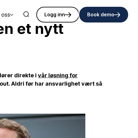
 oss
Logg inn
Book demo
en et nytt
dører direkte i
vår løsning for
out. Aldri før har ansvarlighet vært så