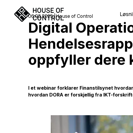
Løsni
06.03.2025
House of Control
Digital Operati
Hendelsesrappor
oppfyller dere
I et webinar forklarer Finanstilsynet hvorda
hvordan DORA er forskjellig fra IKT-forskrif