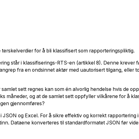
erskelverdier for å bli klassifisert som rapporteringspliktig.
ering står i klassifiserings-RTS-en (artikkel 8). Denne krever 
ngrep fra en ondsinnet aktør med uautorisert tilgang, eller to
 samlet sett regnes kan som én alvorlig hendelse hvis de oppf
eks måneder, og at de samlet sett oppfyller vilkårene for å kla
ingen gjennomføres?
 JSON og Excel. For å sikre effektiv og korrekt rapportering in
tinn. Dataene konverteres til standardformatet JSON før vide