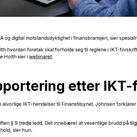
 og digital motstandsdyktighet i finansbransjen, sier spesial
olth hvordan foretak skal forholde seg til reglene i IKT-forsk
 Holth sier i
webinaret
.
pportering etter IKT-
re alvorlige IKT-hendelser til Finanstilsynet. Johnsen forklare
ten § 9 tredje ledd. Det innebærer at vesentlige brudd på tilgje
phold, sier hun.