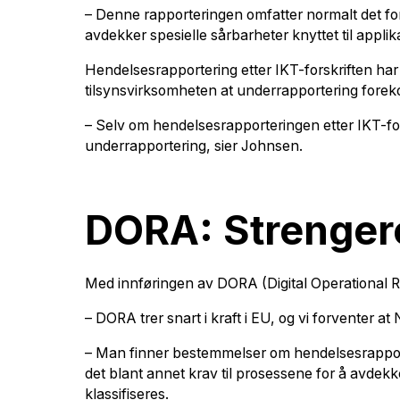
– Denne rapporteringen omfatter normalt det for
avdekker spesielle sårbarheter knyttet til applika
Hendelsesrapportering etter IKT-forskriften har 
tilsynsvirksomheten at underrapportering fore
– Selv om hendelsesrapporteringen etter IKT-for
underrapportering, sier Johnsen.
DORA: Strengere 
Med innføringen av DORA (Digital Operational Re
– DORA trer snart i kraft i EU, og vi forventer at 
– Man finner bestemmelser om hendelsesrapporterin
det blant annet krav til prosessene for å avdek
klassifiseres.