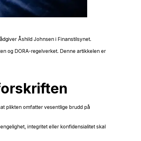
rådgiver Åshild Johnsen i Finanstilsynet.
riften og DORA-regelverket. Denne artikkelen er
forskriften
r at plikten omfatter vesentlige brudd på
ngelighet, integritet eller konfidensialitet skal