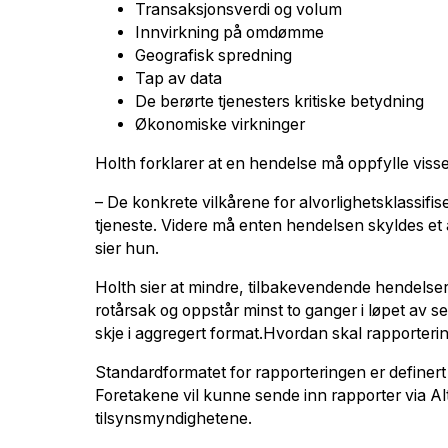
Transaksjonsverdi og volum
Innvirkning på omdømme
Geografisk spredning
Tap av data
De berørte tjenesters kritiske betydning
Økonomiske virkninger
Holth forklarer at en hendelse må oppfylle visse t
– De konkrete vilkårene for alvorlighetsklassifis
tjeneste. Videre må enten hendelsen skyldes et a
sier hun.
Holth sier at mindre, tilbakevendende hendelser
rotårsak og oppstår minst to ganger i løpet av s
skje i aggregert format.Hvordan skal rapporter
Standardformatet for rapporteringen er definert i
Foretakene vil kunne sende inn rapporter via Al
tilsynsmyndighetene.