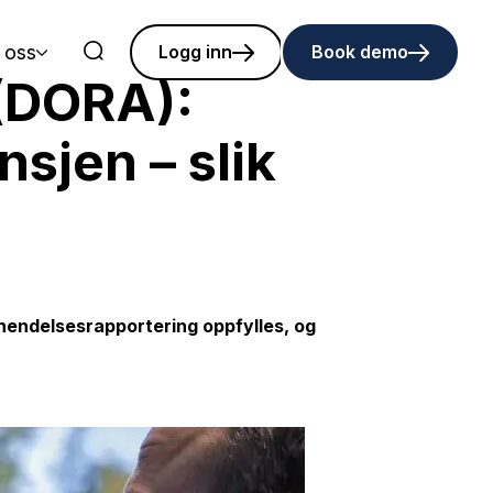
 oss
Logg inn
Book demo
 (DORA):
sjen – slik
l hendelsesrapportering oppfylles, og