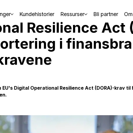
nger
Kundehistorier
Ressurser
Bli partner
Om
onal Resilience Act
tering i finansbran
 kravene
n EU's
Digital Operational Resilience Act (DORA)
-krav ti
ten.