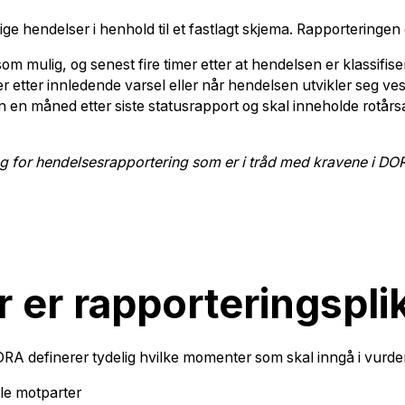
ge hendelser i henhold til et fastlagt skjema. Rapporteringen 
m mulig, og senest fire timer etter at hendelsen er klassifiser
 etter innledende varsel eller når hendelsen utvikler seg ves
en måned etter siste statusrapport og skal inneholde rotårsa
ing for hendelsesrapportering som er i tråd med kravene i DO
 er rapporteringspli
RA definerer tydelig hvilke momenter som skal inngå i vurde
lle motparter