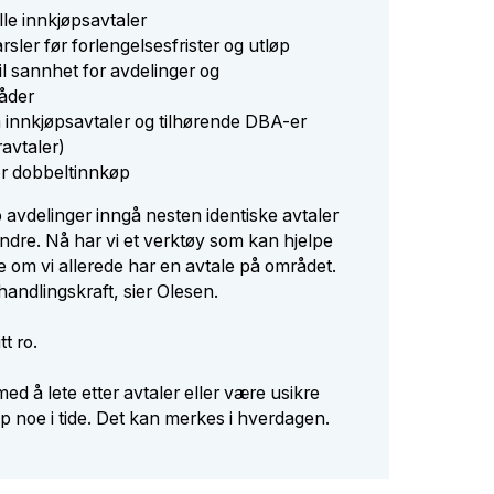
lle innkjøpsavtaler
sler før forlengelsesfrister og utløp
til sannhet for avdelinger og
åder
 innkjøpsavtaler og tilhørende DBA-er
avtaler)
or dobbeltinnkøp
to avdelinger inngå nesten identiske avtaler
ndre. Nå har vi et verktøy som kan hjelpe
e om vi allerede har en avtale på området.
handlingskraft, sier Olesen.
tt ro.
med å lete etter avtaler eller være usikre
pp noe i tide. Det kan merkes i hverdagen.