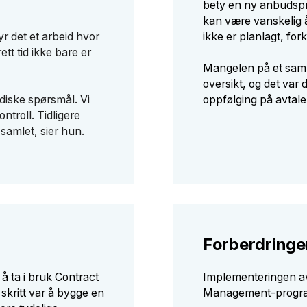
bety en ny anbudspr
kan være vanskelig å
r det et arbeid hvor
ikke er planlagt, for
tt tid ikke bare er
Mangelen på et saml
oversikt, og det var
ridiske spørsmål. Vi
oppfølging på avtale
ntroll. Tidligere
 samlet, sier hun.
Forberdringe
 å ta i bruk Contract
Implementeringen av
skritt var å bygge en
Management-programv