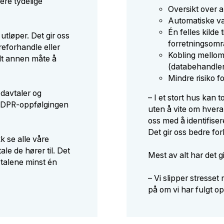
ere tydelige
Oversikt over a
Automatiske var
Én felles kilde 
 utløper. Det gir oss
forretningsomr
 reforhandle eller
Kobling mellom
lt annen måte å
(databehandler
Mindre risiko f
edavtaler og
– I et stort hus kan 
 GDPR-oppfølgingen
uten å vite om hvera
oss med å identifiser
Det gir oss bedre for
k se alle våre
le de hører til. Det
Mest av alt har det gi
vtalene minst én
– Vi slipper stresset 
på om vi har fulgt o