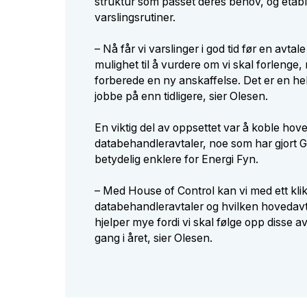
struktur som passet deres behov, og etabl
varslingsrutiner.
– Nå får vi varslinger i god tid før en avtale
mulighet til å vurdere om vi skal forlenge,
forberede en ny anskaffelse. Det er en he
jobbe på enn tidligere, sier Olesen.
En viktig del av oppsettet var å koble hov
databehandleravtaler, noe som har gjort
betydelig enklere for Energi Fyn.
– Med House of Control kan vi med ett klik
databehandleravtaler og hvilken hovedavta
hjelper mye fordi vi skal følge opp disse a
gang i året, sier Olesen.