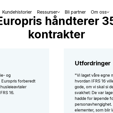
Kundehistorier
Ressurser
Bli partner
Om oss
uropris håndterer 3
kontrakter
Utfordringer
ie- og
"Vi laget våre egne 
e Europris forberedt
hvordan IFRS 16 ville
 husleieavtaler
gode, om vi skal si 
IFRS 16.
svakhet: De var lage
hadde for løpende fo
personavhengighet. 
elementer, som blir 