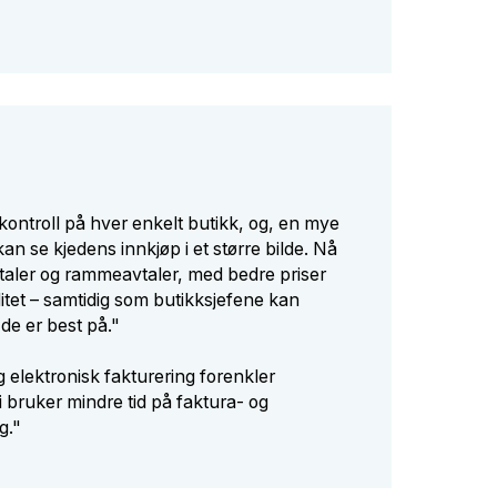
"
 kontroll på hver enkelt butikk, og, en mye
 kan se kjedens innkjøp i et større bilde. Nå
vtaler og rammeavtaler, med bedre priser
alitet – samtidig som butikksjefene kan
de er best på."
g elektronisk fakturering forenkler
 bruker mindre tid på faktura- og
g."