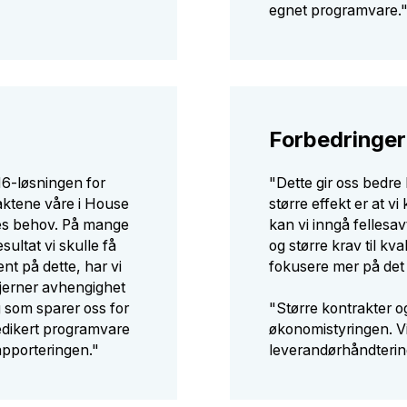
egnet programvare.
Forbedringer
16-løsningen for
"Dette gir oss bedre
aktene våre i House
større effekt er at vi
nes behov. På mange
kan vi inngå fellesa
sultat vi skulle få
og større krav til kv
ent på dette, har vi
fokusere mer på det 
fjerner avhengighet
g som sparer oss for
"Større kontrakter o
dedikert programvare
økonomistyringen. Vi
rapporteringen."
leverandørhåndterin