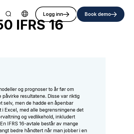
Logg inn
Book demo
50 IFRS 16
Choose language
modeller og prognoser to år før om
 påvirke resultatene. Disse var riktig
det selv, men de hadde en åpenbar
t i Excel, med alle begrensningene det
rvaltning og vedlikehold, inkludert
En IFRS 16-avtale består av mange
langt bedre håndtert når man jobber i en