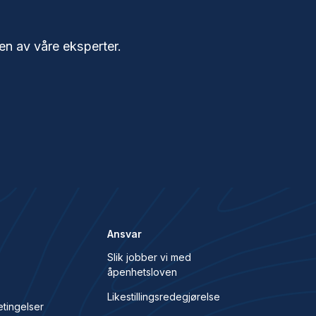
en av våre eksperter.
Ansvar
Slik jobber vi med
åpenhetsloven
s
Likestillingsredegjørelse
etingelser