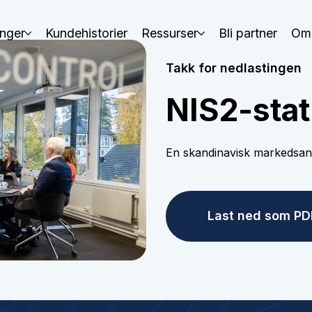
nger
Kundehistorier
Ressurser
Bli partner
Om
Takk for nedlastingen
NIS2-sta
En skandinavisk markedsana
Last ned som PD