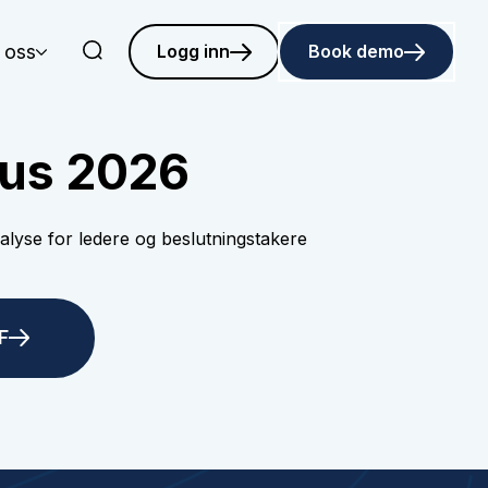
 oss
Logg inn
Book demo
tus 2026
lyse for ledere og beslutningstakere
F