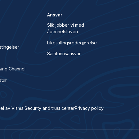
Ansvar
Slik jobber vi med
åpenhetsloven
s
Likestillingsredegjørelse
etingelser
Samfunnsansvar
wing Channel
atur
el av Visma.
Security and trust center
Privacy policy