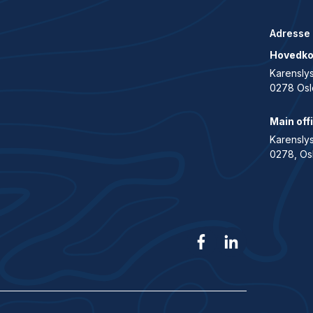
Adresse
Hovedko
Karenslys
0278 Osl
Main off
Karenslyst
0278, Os