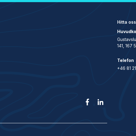
Hitta oss
Huvudko
Gustavsl
141, 167 
Telefon
+46 81 2