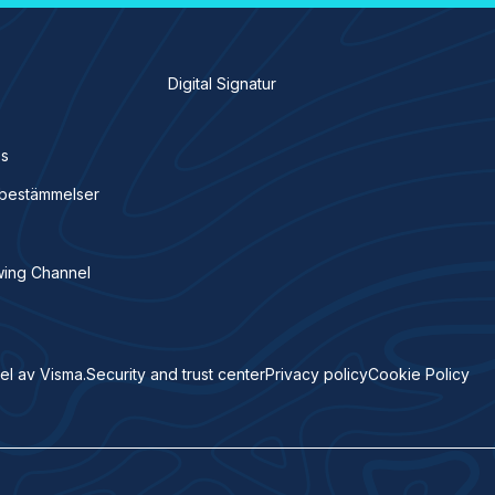
Digital Signatur
ss
h bestämmelser
wing Channel
el av Visma.
Security and trust center
Privacy policy
Cookie Policy