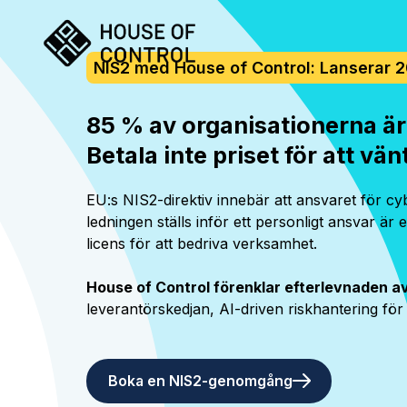
NIS2 med House of Control: Lanserar 
85 % av organisationerna är 
Betala inte priset för att vän
EU:s NIS2-direktiv innebär att ansvaret för cyb
ledningen ställs inför ett personligt ansvar är 
licens för att bedriva verksamhet.
House of Control förenklar efterlevnaden av
leverantörskedjan, AI-driven riskhantering för
Boka en NIS2-genomgång