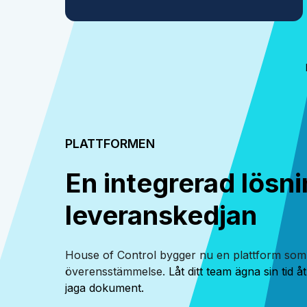
PLATTFORMEN
En integrerad lösni
leveranskedjan
House of Control bygger nu en plattform so
överensstämmelse.
Låt ditt team ägna sin tid å
jaga dokument.