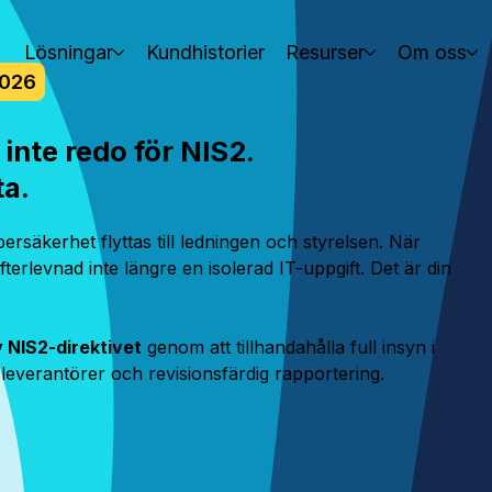
Lösningar
Kundhistorier
Resurser
Om oss
2026
inte redo för NIS2.
ta.
ersäkerhet flyttas till ledningen och styrelsen. När
efterlevnad inte längre en isolerad IT-uppgift. Det är din
 NIS2-direktivet
genom att tillhandahålla full insyn i
 leverantörer och revisionsfärdig rapportering.