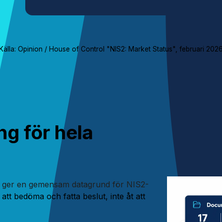
Källa: Opinion / House of Control "NIS2: Market Status", februari 202
ng för hela
m ger en gemensam datagrund för NIS2-
t att bedöma och fatta beslut, inte åt att