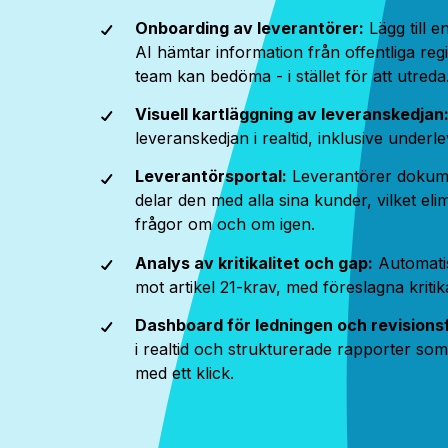
Onboarding av leverantörer:
Lägg till 
AI hämtar information från offentliga regi
team kan bedöma - i stället för att utreda
Visuell kartläggning av leveranskedjan
leveranskedjan i realtid, inklusive underlev
Leverantörsportal:
Leverantörer dokume
delar den med alla sina kunder, vilket e
frågor om och om igen.
Analys av kritikalitet och gap:
Automati
mot artikel 21-krav, med föreslagna kritika
Dashboard för ledningen och revisions
i realtid och strukturerade rapporter so
med ett klick.