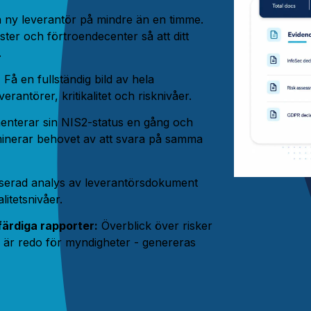
en ny leverantör på mindre än en timme.
ster och förtroendecenter så att ditt
.
:
Få en fullständig bild av hela
erantörer, kritikalitet och risknivåer.
nterar sin NIS2-status en gång och
liminerar behovet av att svara på samma
serad analys av leverantörsdokument
litetsnivåer.
färdiga rapporter:
Överblick över risker
m är redo för myndigheter - genereras