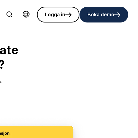
Logga in
Boka demo
Choose language
rate
?
a.