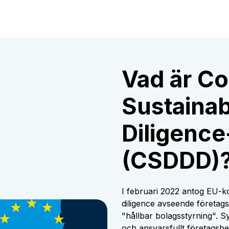
Vad är Co
Sustainab
Diligence
(CSDDD)
I februari 2022 antog EU-ko
diligence avseende företags 
"hållbar bolagsstyrning". Syf
och ansvarsfullt företagsb