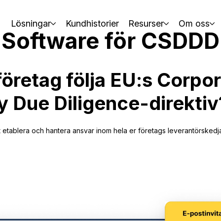
Lösningar
Kundhistorier
Resurser
Om oss
Software för CSDDD
företag följa EU:s Corpo
ty Due Diligence-direktiv
t etablera och hantera ansvar inom hela er företags leverantörskedj