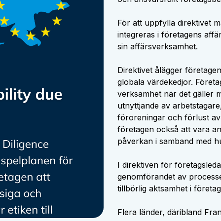
För att uppfylla direktivet
integreras i företagens aff
sin affärsverksamhet.
Direktivet ålägger företagen 
globala värdekedjor. Företag
verksamhet när det gäller 
utnyttjande av arbetstagare
föroreningar och förlust a
företagen också att vara an
påverkan i samband med hu
I direktiven för företagsled
genomförandet av processer 
tillbörlig aktsamhet i företag
Flera länder, däribland Fr