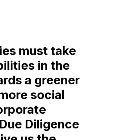
es must take
ilities in the
ards a greener
more social
orporate
 Due Diligence
give us the