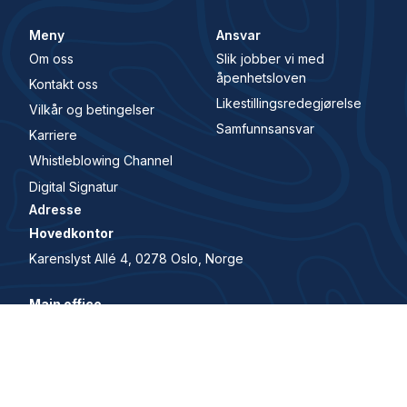
Meny
Ansvar
Om oss
Slik jobber vi med
åpenhetsloven
Kontakt oss
Likestillingsredegjørelse
Vilkår og betingelser
Samfunnsansvar
Karriere
Whistleblowing Channel
Digital Signatur
Adresse
Hovedkontor
Karenslyst Allé 4, 0278 Oslo, Norge
Main office
Karenslyst allé 4, 0278, Oslo, Norway
© 2026 All Rights Reserved. House of Control er en del