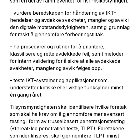
som en del av rammeverket for IKT-risikostyringen.
- vurdere beredskapen for håndtering av IKT-
hendelser og avdekke svakheter, mangler og avvik i
den digitale motstandsdyktigheten, samt gi grunnlag
for raskt å gjennomføre forbedringstiltak.
- ha prosedyrer og rutiner for å prioritere,
klassifisere og rette avdekkede feil, samt metoder
for intern validering for å sikre at alle avdekkede
svakheter, mangler og avvik følges opp.
- teste IKT-systemer og applikasjoner som
understøtter kritiske eller viktige funksjoner minst
én gang i året.
Tilsynsmyndigheten skal identifisere hvilke foretak
som skal ha krav om å gjennomføre mer avansert
testing i form av trusselbasert penetrasjonstesting
(«threat-led penetration test», TLPT). Foretakene
som identifiseres, skal gjennomføre TLPT minst