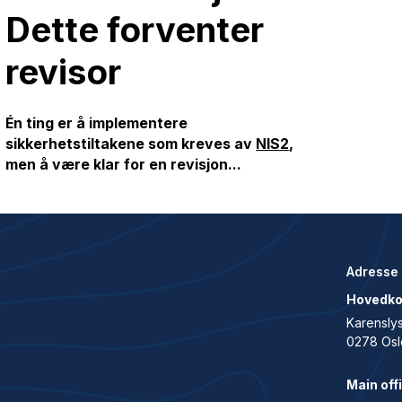
Dette forventer
revisor
Én ting er å implementere
sikkerhetstiltakene som kreves av
NIS2
,
men å være klar for en revisjon...
Adresse
Hovedko
Karenslys
0278 Osl
Main off