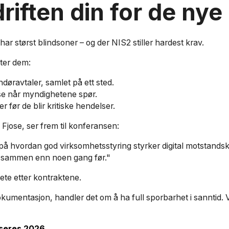
driften din for de ny
ar størst blindsoner – og der NIS2 stiller hardest krav.
tter dem:
ndøravtaler, samlet på ett sted.
lse når myndighetene spør.
er før de blir kritiske hendelser.
jose, ser frem til konferansen:
å hvordan god virksomhetsstyring styrker digital motstandskra
ere sammen enn noen gang før."
lete etter kontraktene.
okumentasjon, handler det om å ha full sporbarhet i sanntid. V
seres 2026.