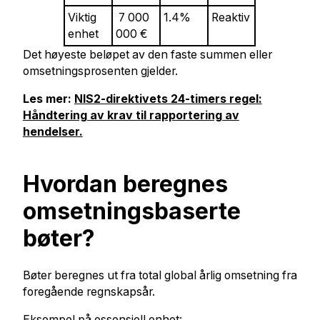
Viktig
7 000
1.4%
Reaktiv
enhet
000 €
Det høyeste beløpet av den faste summen eller
omsetningsprosenten gjelder.
Les mer:
NIS2-direktivets 24-timers regel:
Håndtering av krav til rapportering av
hendelser.
Hvordan beregnes
omsetningsbaserte
bøter?
Bøter beregnes ut fra total global årlig omsetning fra
foregående regnskapsår.
Eksempel på essensiell enhet: