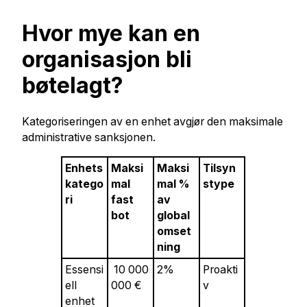
Hvor mye kan en
organisasjon bli
bøtelagt?
Kategoriseringen av en enhet avgjør den maksimale
administrative sanksjonen.
Enhets
Maksi
Maksi
Tilsyn
katego
mal
mal %
stype
ri
fast
av
bot
global
omset
ning
Essensi
10 000
2%
Proakti
ell
000 €
v
enhet