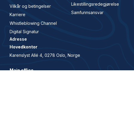
Likestillingsredegjørelse
Vilkår og betingelser
Samfunnsansvar
Karriere
Whistleblowing Channel
Digital Signatur
Adresse
Hovedkontor
Karenslyst Allé 4, 0278 Oslo, Norge
Main office
Karenslyst allé 4, 0278, Oslo, Norway
© 2026 All Rights Reserved. House of Control er en del
av Visma.
Security and trust center
Privacy policy