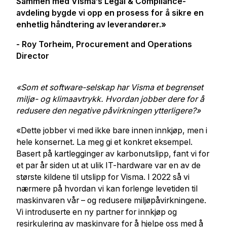
Sammen med Visma’s Legal & Compliance-
avdeling bygde vi opp en prosess for å sikre en
enhetlig håndtering av leverandører.»
- Roy Torheim, Procurement and Operations
Director
«Som et software-selskap har Visma et begrenset
miljø- og klimaavtrykk. Hvordan jobber dere for å
redusere den negative påvirkningen ytterligere?»
«Dette jobber vi med ikke bare innen innkjøp, men i
hele konsernet. La meg gi et konkret eksempel.
Basert på kartlegginger av karbonutslipp, fant vi for
et par år siden ut at ulik IT-hardware var en av de
største kildene til utslipp for Visma. I 2022 så vi
nærmere på hvordan vi kan forlenge levetiden til
maskinvaren vår – og redusere miljøpåvirkningene.
Vi introduserte en ny partner for innkjøp og
resirkulering av maskinvare for å hjelpe oss med å