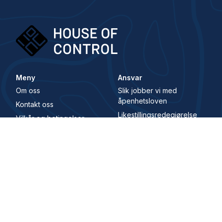
Meny
Ansvar
Om oss
Slik jobber vi med
åpenhetsloven
Kontakt oss
Likestillingsredegjørelse
Vilkår og betingelser
Samfunnsansvar
Karriere
Whistleblowing Channel
Digital Signatur
Adresse
Hovedkontor
Karenslyst Allé 4, 0278 Oslo, Norge