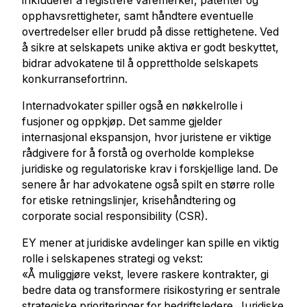
inkluderer å registrere varemerker, patenter og
opphavsrettigheter, samt håndtere eventuelle
overtredelser eller brudd på disse rettighetene. Ved
å sikre at selskapets unike aktiva er godt beskyttet,
bidrar advokatene til å opprettholde selskapets
konkurransefortrinn.
Internadvokater spiller også en nøkkelrolle i
fusjoner og oppkjøp. Det samme gjelder
internasjonal ekspansjon, hvor juristene er viktige
rådgivere for å forstå og overholde komplekse
juridiske og regulatoriske krav i forskjellige land. De
senere år har advokatene også spilt en større rolle
for etiske retningslinjer, krisehåndtering og
corporate social responsibility (CSR).
EY mener at juridiske avdelinger kan spille en viktig
r
olle i selskapenes strategi og vekst
:
«Å muliggjøre vekst, levere raskere kontrakter, gi
bedre data og transformere risikostyring er sentrale
strategiske prioriteringer for bedriftsledere. Juridiske