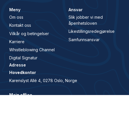
Meny
Ansvar
Om oss
Slik jobber vi med
åpenhetsloven
Kontakt oss
Likestillingsredegjørelse
Vilkår og betingelser
Samfunnsansvar
Karriere
Whistleblowing Channel
Digital Signatur
Adresse
Hovedkontor
Karenslyst Allé 4, 0278 Oslo, Norge
Main office
Karenslyst allé 4, 0278, Oslo, Norway
© 2026 All Rights Reserved. House of Control er en del