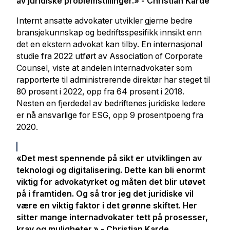
av juridiske problemstillinger.» - Christian Karde
Internt ansatte advokater utvikler gjerne bedre
bransjekunnskap og bedriftsspesifikk innsikt enn
det en ekstern advokat kan tilby. En internasjonal
studie fra 2022 utført av Association of Corporate
Counsel, viste at andelen internadvokater som
rapporterte til administrerende direktør har steget til
80 prosent i 2022, opp fra 64 prosent i 2018.
Nesten en fjerdedel av bedriftenes juridiske ledere
er nå ansvarlige for ESG, opp 9 prosentpoeng fra
2020.
«Det mest spennende på sikt er utviklingen av
teknologi og digitalisering. Dette kan bli enormt
viktig for advokatyrket og måten det blir utøvet
på i framtiden. Og så tror jeg det juridiske vil
være en viktig faktor i det grønne skiftet. Her
sitter mange internadvokater tett på prosesser,
krav og muligheter.» - Christian Karde