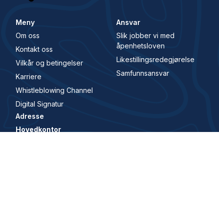
Meny
Ansvar
Om oss
Slik jobber vi med
åpenhetsloven
Kontakt oss
Likestillingsredegjørelse
Vilkår og betingelser
Samfunnsansvar
Karriere
Whistleblowing Channel
Digital Signatur
Adresse
Hovedkontor
Karenslyst Allé 4, 0278 Oslo, Norge
Main office
Karenslyst allé 4, 0278, Oslo, Norway