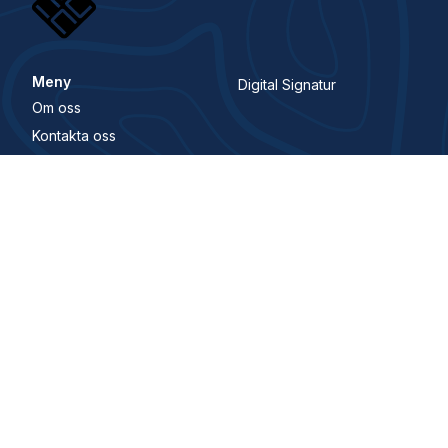
Meny
Digital Signatur
Om oss
Kontakta oss
Villkor och bestämmelser
Karriär
Whistleblowing Channel
Hitta oss här
Huvudkontor
Gustavslundsvägen 141, 167 51 Bromma
Telefon
+46 81 21070 70