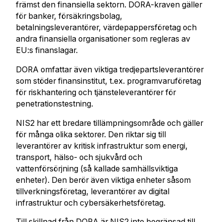
främst den finansiella sektorn. DORA-kraven gäller
för banker, försäkringsbolag,
betalningsleverantörer, värdepappersföretag och
andra finansiella organisationer som regleras av
EU:s finanslagar.
DORA omfattar även viktiga tredjepartsleverantörer
som stöder finansinstitut, t.ex. programvaruföretag
för riskhantering och tjänsteleverantörer för
penetrationstestning.
NIS2 har ett bredare tillämpningsområde och gäller
för många olika sektorer. Den riktar sig till
leverantörer av kritisk infrastruktur som energi,
transport, hälso- och sjukvård och
vattenförsörjning (så kallade samhällsviktiga
enheter). Den berör även viktiga enheter såsom
tillverkningsföretag, leverantörer av digital
infrastruktur och cybersäkerhetsföretag.
Till skillnad från DORA är NIS2 inte begränsad till