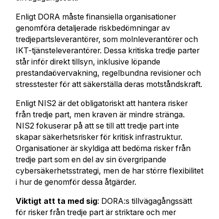
Enligt DORA måste finansiella organisationer
genomföra detaljerade riskbedömningar av
tredjepartsleverantörer, som molnleverantörer och
IKT-tjänsteleverantörer. Dessa kritiska tredje parter
står inför direkt tillsyn, inklusive löpande
prestandaövervakning, regelbundna revisioner och
stresstester för att säkerställa deras motståndskraft.
Enligt NIS2 är det obligatoriskt att hantera risker
från tredje part, men kraven är mindre stränga.
NIS2 fokuserar på att se till att tredje part inte
skapar säkerhetsrisker för kritisk infrastruktur.
Organisationer är skyldiga att bedöma risker från
tredje part som en del av sin övergripande
cybersäkerhetsstrategi, men de har större flexibilitet
i hur de genomför dessa åtgärder.
Viktigt att ta med sig
: DORA:s tillvägagångssätt
för risker från tredje part är striktare och mer