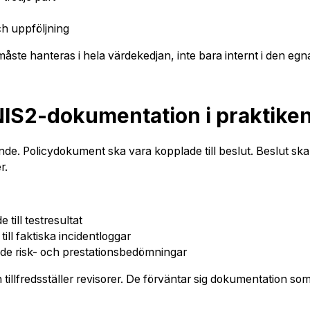
h uppföljning
måste hanteras i hela värdekedjan, inte bara internt i den egn
IS2-dokumentation i praktike
 Policydokument ska vara kopplade till beslut. Beslut ska v
r.
till testresultat
ill faktiska incidentloggar
ande risk- och prestationsbedömningar
 tillfredsställer revisorer. De förväntar sig dokumentation s