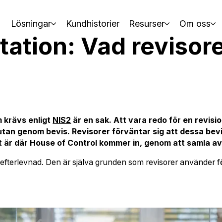
Lösningar
Kundhistorier
Resurser
Om oss
tion: Vad revisorer
 krävs enligt
NIS2
är en sak. Att vara redo för en revisio
tan genom bevis. Revisorer förväntar sig att dessa bev
 är där House of Control kommer in, genom att samla avta
efterlevnad. Den är själva grunden som revisorer använder för 