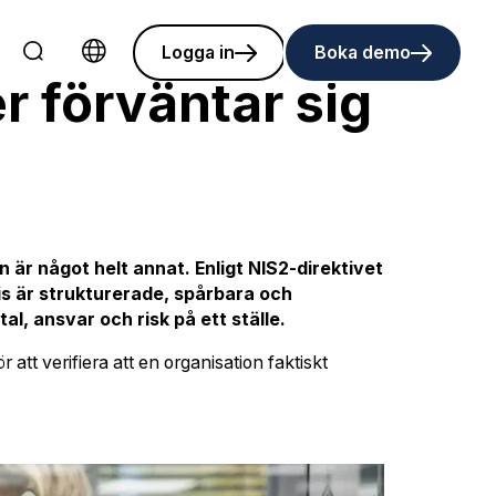
Logga in
Boka demo
Choose language
 förväntar sig
n är något helt annat. Enligt NIS2-direktivet
is är strukturerade, spårbara och
l, ansvar och risk på ett ställe.
att verifiera att en organisation faktiskt