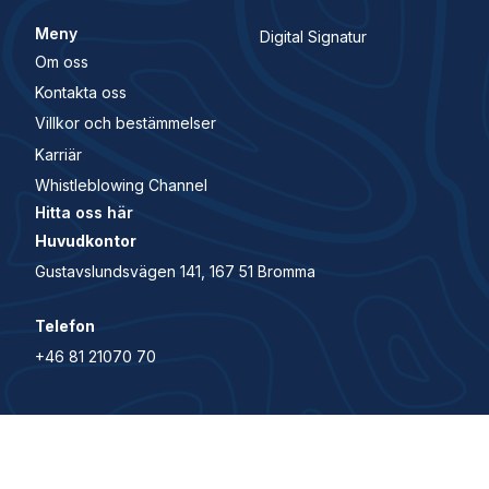
Meny
Digital Signatur
Om oss
Kontakta oss
Villkor och bestämmelser
Karriär
Whistleblowing Channel
Hitta oss här
Huvudkontor
Gustavslundsvägen 141, 167 51 Bromma
Telefon
+46 81 21070 70
© 2026 All Rights Reserved. House of Control är en del
av Visma.
Security and trust center