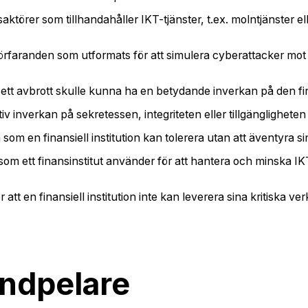
saktörer som tillhandahåller IKT-tjänster, t.ex. molntjänster 
förfaranden som utformats för att simulera cyberattacker mo
r ett avbrott skulle kunna ha en betydande inverkan på den fina
v inverkan på sekretessen, integriteten eller tillgängligheten
som en finansiell institution kan tolerera utan att äventyra si
m ett finansinstitut använder för att hantera och minska IKT-
att en finansiell institution inte kan leverera sina kritiska ve
ndpelare