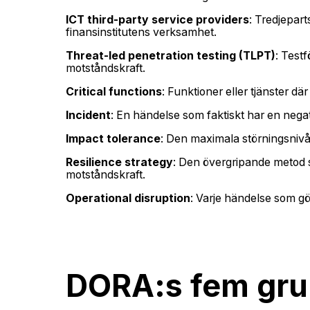
ICT third-party service providers
: Tredjepart
finansinstitutens verksamhet.
Threat-led penetration testing (TLPT)
: Test
motståndskraft.
Critical functions
: Funktioner eller tjänster dä
Incident
: En händelse som faktiskt har en negati
Impact tolerance
: Den maximala störningsnivå 
Resilience strategy
: Den övergripande metod so
motståndskraft.
Operational disruption
: Varje händelse som gör 
DORA:s fem gru