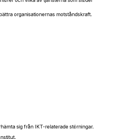
ntörer och vilka av tjänsterna som stöder
örbättra organisationernas motståndskraft.
erhämta sig från IKT-relaterade störningar.
nstitut.