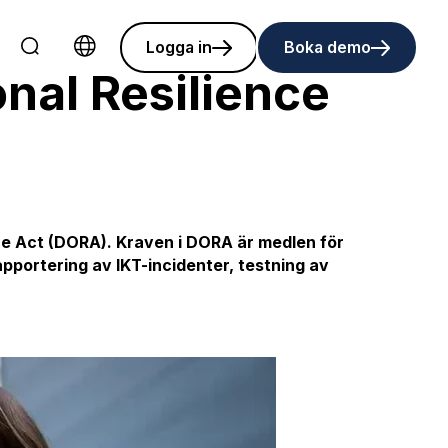
Logga in
Boka demo
Choose language
onal Resilience
nce Act (DORA)
. Kraven i DORA är medlen för
apportering av IKT-incidenter, testning av