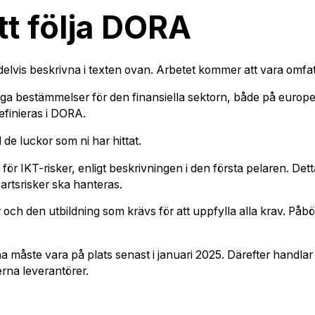
att följa DORA
elvis beskrivna i texten ovan. Arbetet kommer att vara omfatt
a bestämmelser för den finansiella sektorn, både på europei
efinieras i DORA.
l de luckor som ni har hittat.
 för IKT-risker, enligt beskrivningen i den första pelaren. Det
artsrisker ska hanteras.
r och den utbildning som krävs för att uppfylla alla krav. På
na måste vara på plats senast i januari 2025. Därefter handlar 
erna leverantörer.