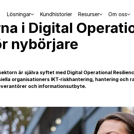
Lösningar
Kundhistorier
Resurser
Om oss
a i Digital Operati
ör nybörjare
sektorn är själva syftet med
Digital Operational Resilie
ella organisationers IKT-riskhantering, hantering och r
leverantörer och informationsutbyte.