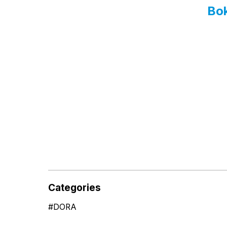
Bok
Categories
#
DORA