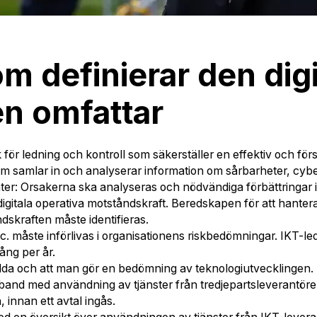
 definierar den digi
en omfattar
för ledning och kontroll som säkerställer en effektiv och förs
om samlar in och analyserar information om sårbarheter, cyb
nter: Orsakerna ska analyseras och nödvändiga förbättringar 
igitala operativa motståndskraft. Beredskapen för att hanter
åndskraften måste identifieras.
etc. måste införlivas i organisationens riskbedömningar. IKT-l
gång per år.
llda och att man gör en bedömning av teknologiutvecklingen.
band med användning av tjänster från tredjepartsleverantörer
, innan ett avtal ingås.