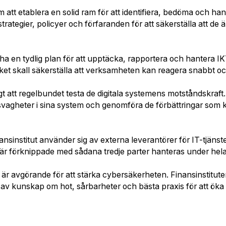
 att etablera en solid ram för att identifiera, bedöma och hant
rategier, policyer och förfaranden för att säkerställa att de ä
ha en tydlig plan för att upptäcka, rapportera och hantera I
vilket skall säkerställa att verksamheten kan reagera snabbt oc
tigt att regelbundet testa de digitala systemens motståndskra
a svagheter i sina system och genomföra de förbättringar som k
ansinstitut använder sig av externa leverantörer för IT-tjäns
 är förknippade med sådana tredje parter hanteras under hela
g är avgörande för att stärka cybersäkerheten. Finansinsti
 av kunskap om hot, sårbarheter och bästa praxis för att öka 