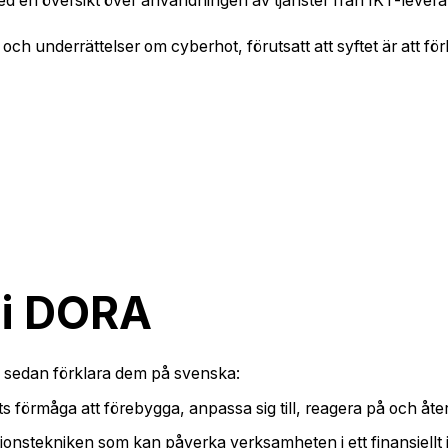
med en översikt över användningen av tjänster från IKT-levera
 och underrättelser om cyberhot, förutsatt att syftet är att f
 i DORA
ch sedan förklara dem på svenska:
tuts förmåga att förebygga, anpassa sig till, reagera på och åt
mationstekniken som kan påverka verksamheten i ett finansiellt i