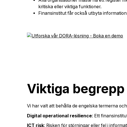
Alla organisationer måste ha ett register 
kritiska eller viktiga funktioner.
Finansinstitut får också utbyta information
Viktiga begrepp
Vi har valt att behålla de engelska termerna o
Digital operational resilience
: Ett finansinsti
ICT risk
: Risken för störningar eller fel i infor