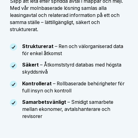
Slipp att leta efter spridda avtal i mappar och mejl.
Med vår molnbaserade lösning samlas alla
leasingavtal och relaterad information på ett och
samma ställe – lättillgängligt, säkert och
strukturerat.
Strukturerat
– Ren och välorganiserad data
för enkel åtkomst
Säkert
– Åtkomststyrd databas med högsta
skyddsnivå
Kontrollerat
– Rollbaserade behörigheter för
full insyn och kontroll
Samarbetsvänligt
– Smidigt samarbete
mellan ekonomer, avtalshanterare och
revisorer