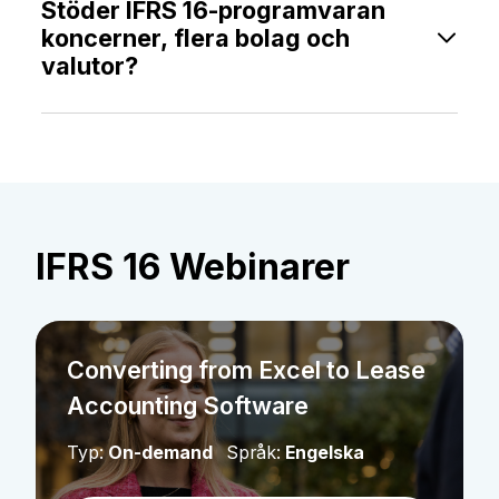
användaruppgifter, vilket skapar ett exporterbart
Stöder IFRS 16-programvaran
och transparent granskningsspår. Detta gör det
koncerner, flera bolag och
enkelt att bevisa efterlevnad och förenklar
valutor?
revisioner.
Ja. Programvaran hanterar leaseportföljer för flera
bolag och valutor, och levererar både lokala
rapporter och konsoliderade
koncernupplysningar.
IFRS 16 Webinarer
Converting from Excel to Lease
Accounting Software
Typ:
On-demand
Språk:
Engelska