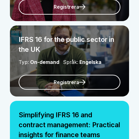
Registrera
IFRS 16 for the public sector in
the UK
Typ:
On-demand
Språk:
Engelska
Registrera
Simplifying IFRS 16 and
contract management: Practical
insights for finance teams