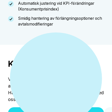
Automatisk justering vid KPI-förändringar
(Konsumentprisindex)
Smidig hantering av förlängningsoptioner och
avtalsmodifieringar
Kundhistorier
Våra lösningar används av tusentals
användare varje dag.
Här är några av de berättelser vi kan dela med
oss av – vi hoppas att de inspirerar dig.