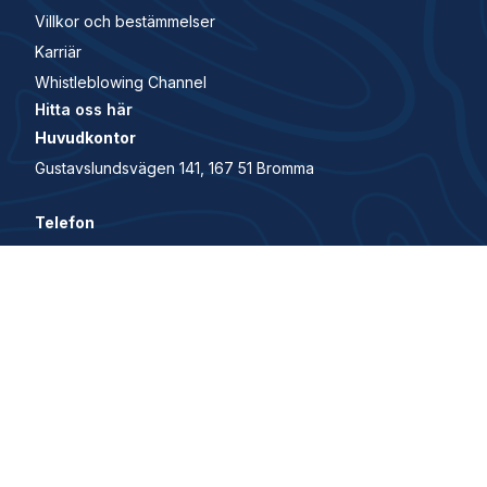
Villkor och bestämmelser
Karriär
Whistleblowing Channel
Hitta oss här
Huvudkontor
Gustavslundsvägen 141, 167 51 Bromma
Telefon
+46 81 21070 70
© 2026 All Rights Reserved. House of Control är en del
av Visma.
Security and trust center
Privacy policy
Cookie Policy