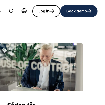
Log in
Book demo
Choose language
Sådan får