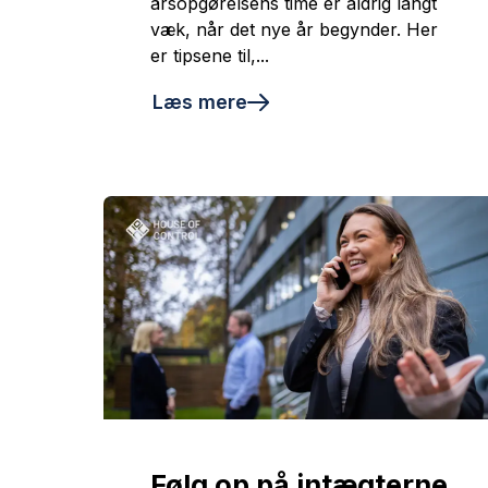
årsopgørelsens time er aldrig langt
væk, når det nye år begynder. Her
er tipsene til,...
Læs mere
Følg op på intægterne