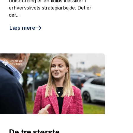
outsourcing er en tidløs klassiker i
erhvervslivets strategiarbejde. Det er
der...
Læs mere
De tre største