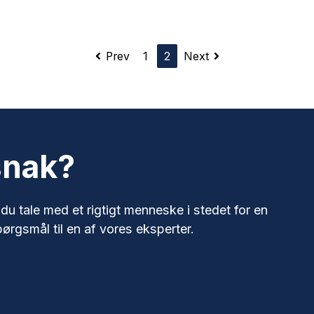
Prev
1
2
Next
 snak?
 du tale med et rigtigt menneske i stedet for en
pørgsmål til en af vores eksperter.