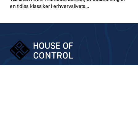
en tidløs klassiker i erhvervslivets...
Menu
Digital Signatur
Om os
Kontakt os
Vilkår og betingelser
Karriere
Whistleblowing Channel
Find os her.
Hovedkontor