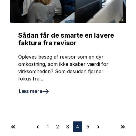
Sådan får de smarte en lavere
faktura fra revisor
Opleves besøg af revisor som en dyr
omkostning, som ikke skaber værdi for
virksomheden? Som desuden fjerner
fokus fra...
Læs mere
1
2
3
4
5
First
Prev
Next
Last