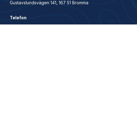
Gustavslundsvägen 141, 167 51 Bromma
Telefon
+46 81 21070 70
© 2026 All Rights Reserved. House of Control är en del
av Visma.
Security and trust center
Privacy policy
Cookie Policy
Visma Group
Karriär
Visma i Sverige